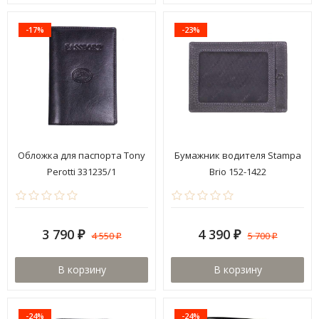
-17%
-23%
Обложка для паспорта Tony
Бумажник водителя Stampa
Perotti 331235/1
Brio 152-1422
3 790
4 390
4 550
5 700
₽
₽
₽
₽
В корзину
В корзину
-24%
-24%