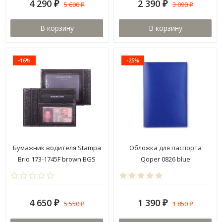
4 290
2 390
5 600
3 090
₽
₽
₽
₽
В корзину
В корзину
-16%
-25%
Бумажник водителя Stampa
Обложка для паспорта
Brio 173-1745F brown BGS
Qoper 0826 blue
4 650
1 390
5 550
1 850
₽
₽
₽
₽