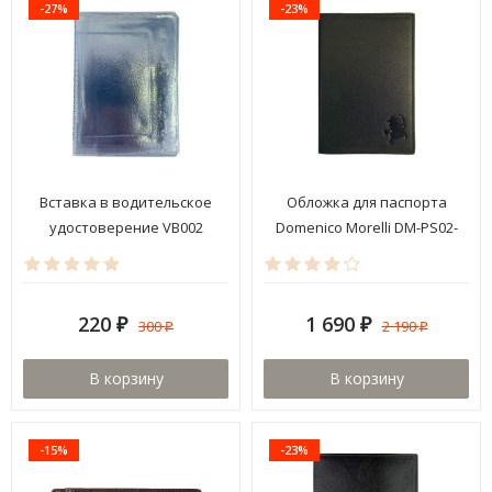
-27%
-23%
Вставка в водительское
Обложка для паспорта
удостоверение VB002
Domenico Morelli DM-PS02-
K01-S
220
1 690
300
2 190
₽
₽
₽
₽
В корзину
В корзину
-15%
-23%