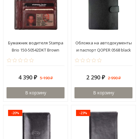
Бумажник водителя Stampa
Обложка на автодокументы
Brio 150-50542DKT Brown
и паспорт QOPER 0568 black
4 390
2 290
5 190
2 990
₽
₽
₽
₽
В корзину
В корзину
-20%
-23%