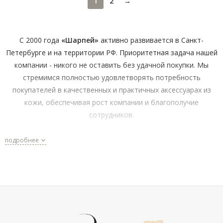
1
2
→
C 2000 года
«Шарпей»
активно развивается в Санкт-
Петербурге и на территории РФ. Приоритетная задача нашей
компании - никого не оставить без удачной покупки. Мы
стремимся полностью удовлетворять потребность
покупателей в качественных и практичных аксессуарах из
кожи, обеспечивая рост компании и благополучие
сотрудников.
Мы создаём комфортный канал поставки аксессуаров и
подробнее
становимся ближе к нашим покупателям как в розничной
сети, так и в интернете.
Почему более 70% мужчин доверяют заботу о своем
имидже и комфорте нашей компании?
Широкий ассортимент и проверенные бренды — к