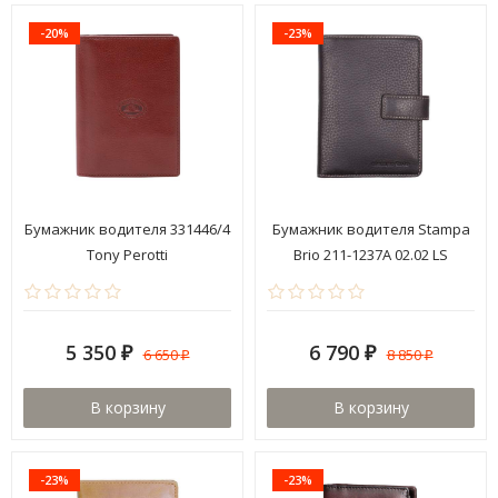
-20%
-23%
Бумажник водителя 331446/4
Бумажник водителя Stampa
Tony Perotti
Brio 211-1237A 02.02 LS
5 350
6 790
6 650
8 850
₽
₽
₽
₽
В корзину
В корзину
-23%
-23%