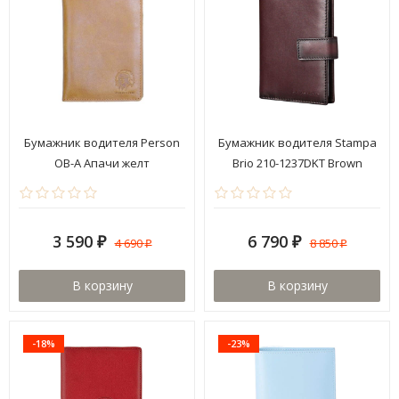
Бумажник водителя Person
Бумажник водителя Stampa
ОВ-А Апачи желт
Brio 210-1237DKT Brown
3 590
6 790
4 690
8 850
₽
₽
₽
₽
В корзину
В корзину
-18%
-23%