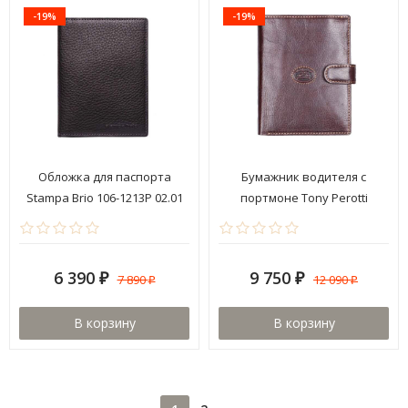
-19%
-19%
Обложка для паспорта
Бумажник водителя с
Stampa Brio 106-1213P 02.01
портмоне Tony Perotti
333354/2
6 390
9 750
7 890
12 090
₽
₽
₽
₽
В корзину
В корзину