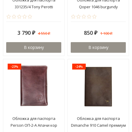
331235/4 Tony Perotti
Qoper 1046 burgundy
3 790
850
4 550
1 100
₽
₽
₽
₽
В корзину
В корзину
-23%
-24%
Обложка для паспорта
Обложка для паспорта
Person ОП-2-А Апачи кор
Dimanche 910 Camel премиум