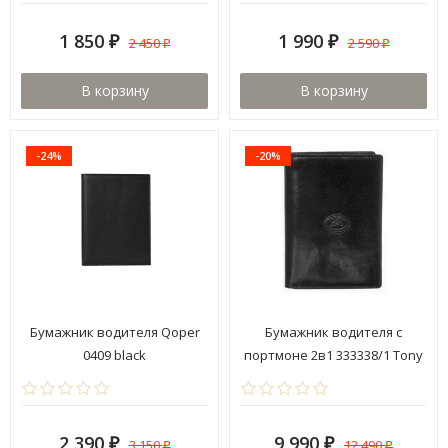
1 850
1 990
2 450
2 590
₽
₽
₽
₽
В корзину
В корзину
-24%
-20%
Бумажник водителя Qoper
Бумажник водителя с
0409 black
портмоне 2в1 333338/1 Tony
Perotti
2 390
9 990
3 150
12 490
₽
₽
₽
₽