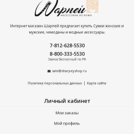
примеру Braun Buffel, Petek, DUDU, Grand и Sergio
Valentini.
100% соответствие международным стандартам
Интернет магазин Шарпей предлагает купить Сумки женские и
качества. Наличие сертификатов на каждую товарную
мужские, чемоданы и модные аксессуары.
позицию.
7-812-628-5530
Продукция только из натуральной кожи — долгий срок
8-800-333-5530
эксплуатации, безупречный вид даже при самом
Звонок бесплатный по РФ
интенсивном использовании.
sale@sharpeyshop.ru
Бесплатная доставка по Санкт-Петербургу при заказе от
4 000 р.
|
Политика персональных данных
Карта сайта
Сделайте заказ сегодня —
получите расширенную
Личный кабинет
гарантию на весь ассортимент на 90 дней.
Мои заказы
Мой профиль