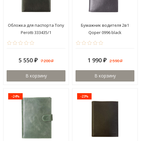
Обложка для паспорта Tony
Бумажник водителя 2в1
Perotti 333435/1
Qoper 0996 black
5 550
1 990
7 200
2 590
₽
₽
₽
₽
В корзину
В корзину
-24%
-23%