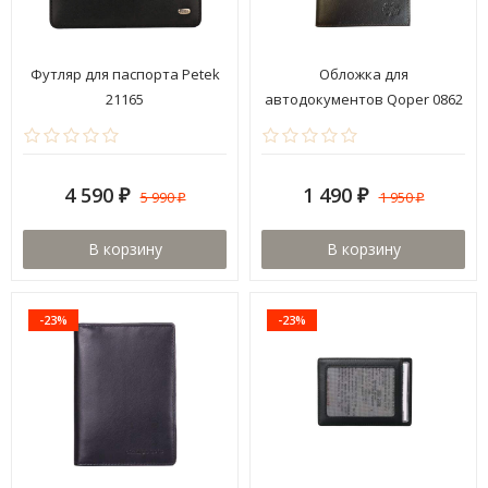
Футляр для паспорта Petek
Обложка для
21165
автодокументов Qoper 0862
brown
4 590
1 490
5 990
1 950
₽
₽
₽
₽
В корзину
В корзину
-23%
-23%