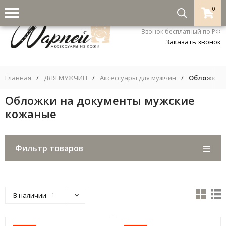
0
8-800-333-5530
Звонок бесплатный по РФ
Заказать звонок
Главная
/
ДЛЯ МУЖЧИН
/
Аксессуары для мужчин
/
Обложки н
Обложки на документы мужские
кожаные
Фильтр товаров
↑
В наличии