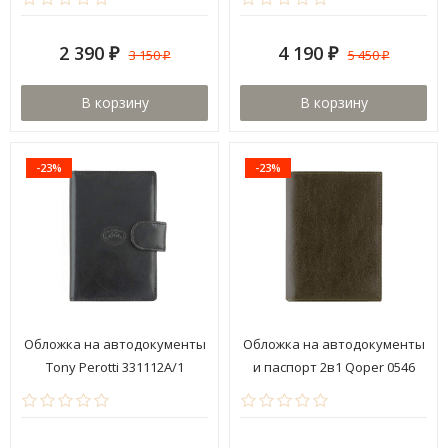
2 390
4 190
3 150
5 450
₽
₽
₽
₽
В корзину
В корзину
-23%
-23%
Обложка на автодокументы
Обложка на автодокументы
Tony Perotti 331112A/1
и паспорт 2в1 Qoper 0546
brown