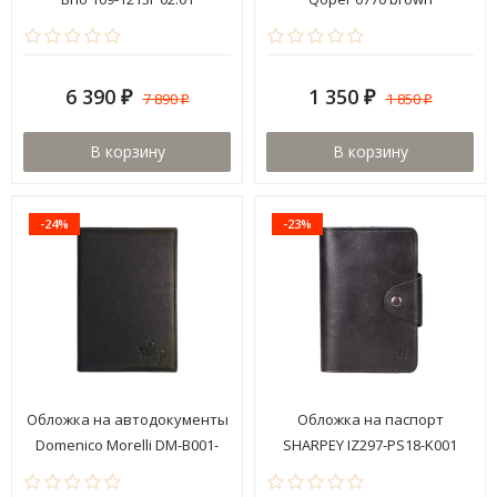
6 390
1 350
7 890
1 850
₽
₽
₽
₽
В корзину
В корзину
-24%
-23%
Обложка на автодокументы
Обложка на паспорт
Domenico Morelli DM-B001-
SHARPEY IZ297-PS18-K001
K02-C