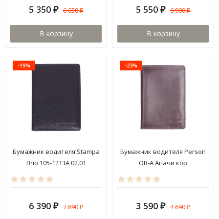
5 350
5 550
6 650
6 900
₽
₽
₽
₽
В корзину
В корзину
-19%
-23%
Бумажник водителя Stampa
Бумажник водителя Person
Brio 105-1213A 02.01
ОВ-А Апачи кор
6 390
3 590
7 890
4 690
₽
₽
₽
₽