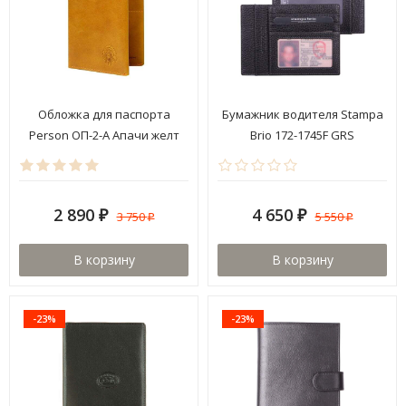
Обложка для паспорта
Бумажник водителя Stampa
Person ОП-2-А Апачи желт
Brio 172-1745F GRS
2 890
4 650
3 750
5 550
₽
₽
₽
₽
В корзину
В корзину
-23%
-23%