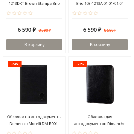
1213DKT Brown Stampa Brio
Brio 103-1213A 01.01/01.04
6 590
6 590
8 590
8 590
₽
₽
₽
₽
В корзину
В корзину
-24%
-23%
Обложка на автодокументы
Обложка для
Domenico Morelli DM-B001-
автодокументов Dimanche
K01-S
761 Сахара