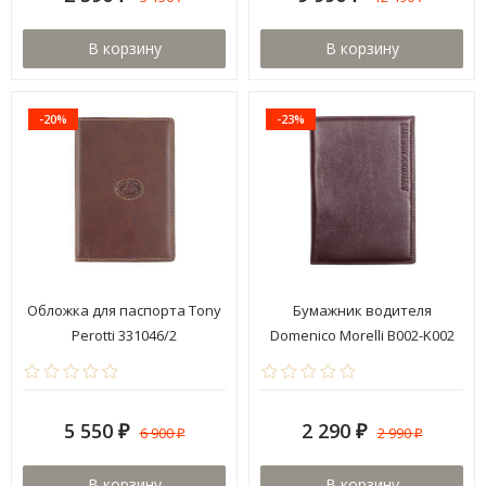
В корзину
В корзину
-20%
-23%
Обложка для паспорта Tony
Бумажник водителя
Perotti 331046/2
Domenico Morelli B002-K002
Brown
5 550
2 290
6 900
2 990
₽
₽
₽
₽
В корзину
В корзину