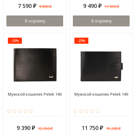
7 590
9 490
9 890
11 050
₽
₽
₽
₽
В корзину
В корзину
-23%
-23%
Мужской кошелек Petek 140
Мужской кошелек Petek 149
9 390
11 750
12 250
15 290
₽
₽
₽
₽