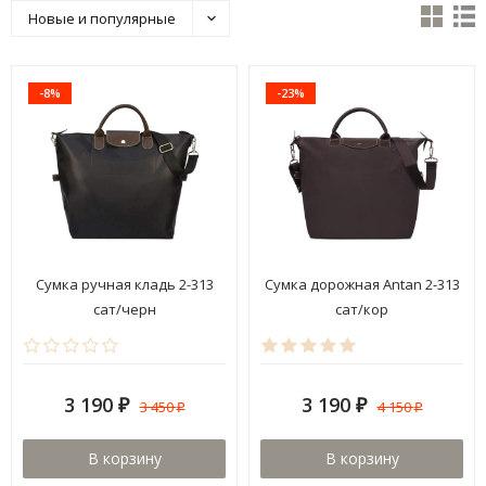
Новые и популярные
-8%
-23%
Сумка ручная кладь 2-313
Сумка дорожная Antan 2-313
сат/черн
сат/кор
3 190
3 190
3 450
4 150
₽
₽
₽
₽
В корзину
В корзину