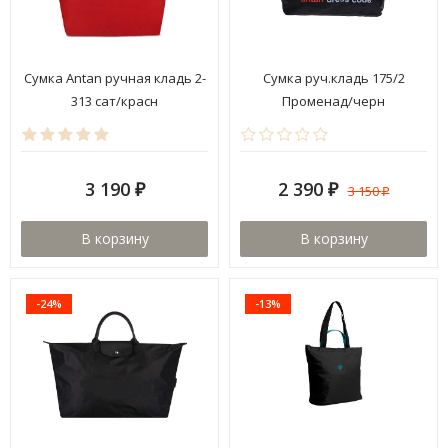
Сумка Antan ручная кладь 2-
Сумка руч.кладь 175/2
313 сат/красн
Променад/черн
3 190
2 390
3 150
₽
₽
₽
В корзину
В корзину
-24%
-13%