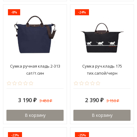
-8%
-24%
Сумка ручная кладь 2-313
Сумка руч.кладь 175
сат/т.син
тих.сапой/черн
3 190
2 390
3 450
3 150
₽
₽
₽
₽
В корзину
В корзину
-23%
-25%