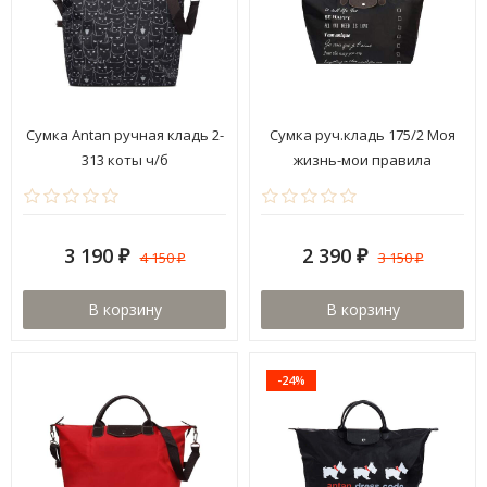
Сумка Antan ручная кладь 2-
Сумка руч.кладь 175/2 Моя
313 коты ч/б
жизнь-мои правила
3 190
2 390
4 150
3 150
₽
₽
₽
₽
В корзину
В корзину
-24%