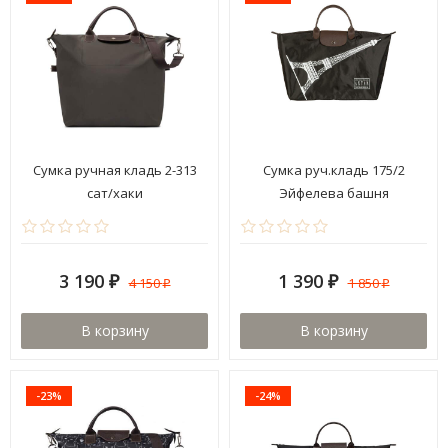
Сумка ручная кладь 2-313
Сумка руч.кладь 175/2
сат/хаки
Эйфелева башня
3 190
1 390
4 150
1 850
₽
₽
₽
₽
В корзину
В корзину
-23%
-24%