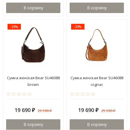
В корзину
В корзину
-23%
-23%
Сумка женская Bear SU46088
Сумка женская Bear SU46088
brown
cognac
19 690
19 690
25 590
25 590
₽
₽
₽
₽
В корзину
В корзину