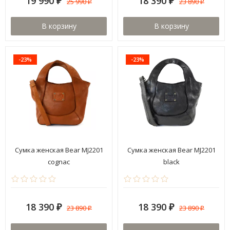
19 990
18 390
25 990
23 890
₽
₽
₽
₽
В корзину
В корзину
-23%
-23%
Сумка женская Bear MJ2201
Сумка женская Bear MJ2201
cognac
black
18 390
18 390
23 890
23 890
₽
₽
₽
₽