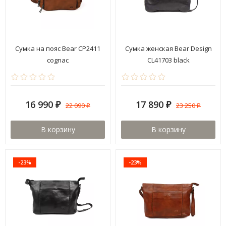
Сумка на пояс Bear CP2411
Cумка женская Bear Design
cognac
CL41703 black
16 990
17 890
22 090
23 250
₽
₽
₽
₽
В корзину
В корзину
-23%
-23%