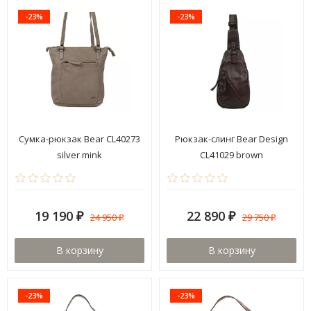
-23%
-23%
Сумка-рюкзак Bear CL40273
Рюкзак-слинг Bear Design
silver mink
CL41029 brown
19 190
22 890
24 950
29 750
₽
₽
₽
₽
В корзину
В корзину
-23%
-23%