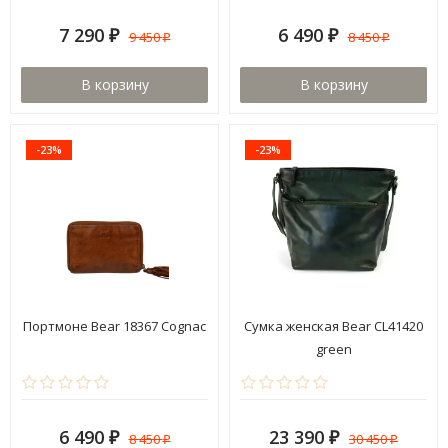
7 290
6 490
9 450
8 450
₽
₽
₽
₽
В корзину
В корзину
-23%
-23%
Портмоне Bear 18367 Cognac
Сумка женская Bear CL41420
green
6 490
23 390
8 450
30 450
₽
₽
₽
₽