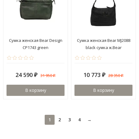
Сумка женская Bear Design
Сумка женская Bear MJ2088
CP1743 green
black сумка ж.Bear
24 590
10 773
31 950
28 350
₽
₽
₽
₽
В корзину
В корзину
1
2
3
4
→