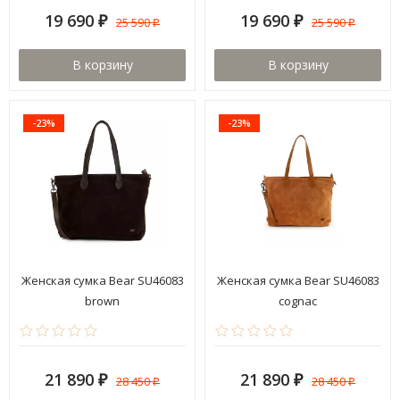
19 690
19 690
25 590
25 590
₽
₽
₽
₽
В корзину
В корзину
-23%
-23%
Женская сумка Bear SU46083
Женская сумка Bear SU46083
brown
cognac
21 890
21 890
28 450
28 450
₽
₽
₽
₽