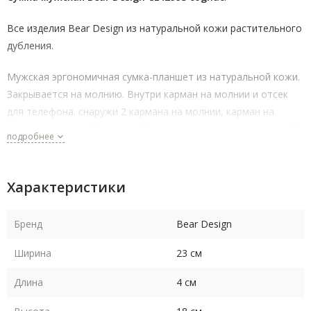
Все изделия Bear Design из натуральной кожи растительного
дубления.
Мужская эргономичная сумка-планшет из натуральной кожи.
Закрывается на молнию. Внутри карман на молнии и отсек
для телефона. снаружи 2 кармана на молнии, карман на
кнопке и открытый карман. Ремень регулируется по длине. В
подробнее
подарок прилагается фирменный кожаный брелок.
Характеристики
Бренд
Bear Design
Ширина
23 см
Длина
4 см