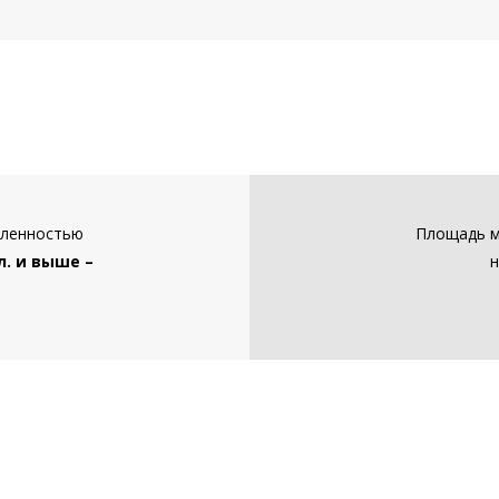
сленностью
Площадь м
ел. и выше –