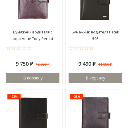
Бумажник водителя с
Бумажник водителя Petek
портмоне Tony Perotti
596
333354/2
9 750
9 490
12 090
11 050
₽
₽
₽
₽
В корзину
В корзину
-23%
-23%