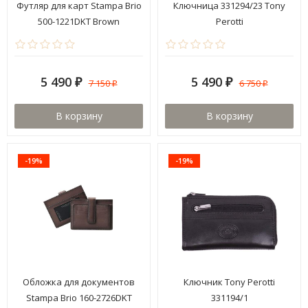
Футляр для карт Stampa Brio
Ключница 331294/23 Tony
500-1221DKT Brown
Perotti
5 490
5 490
7 150
6 750
₽
₽
₽
₽
В корзину
В корзину
-19%
-19%
Обложка для документов
Ключник Tony Perotti
Stampa Brio 160-2726DKT
331194/1