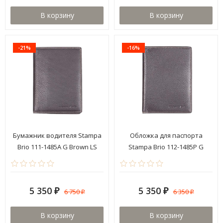
В корзину
В корзину
-21%
-16%
Бумажник водителя Stampa
Обложка для паспорта
Brio 111-1485A G Brown LS
Stampa Brio 112-1485P G
Brown LS
5 350
5 350
6 750
6 350
₽
₽
₽
₽
В корзину
В корзину