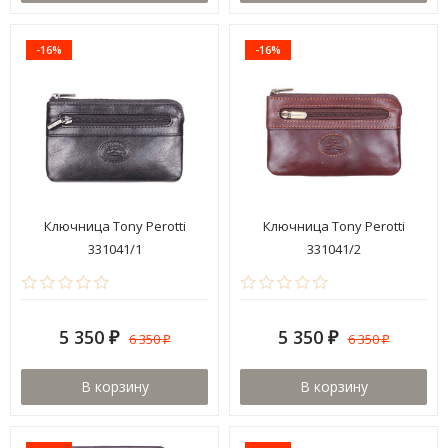
-16%
-16%
Ключница Tony Perotti
Ключница Tony Perotti
331041/1
331041/2
5 350
5 350
6 350
6 350
₽
₽
₽
₽
В корзину
В корзину