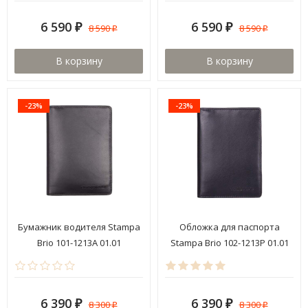
6 590
6 590
8 590
8 590
₽
₽
₽
₽
В корзину
В корзину
-23%
-23%
Бумажник водителя Stampa
Обложка для паспорта
Brio 101-1213A 01.01
Stampa Brio 102-1213P 01.01
6 390
6 390
8 300
8 300
₽
₽
₽
₽