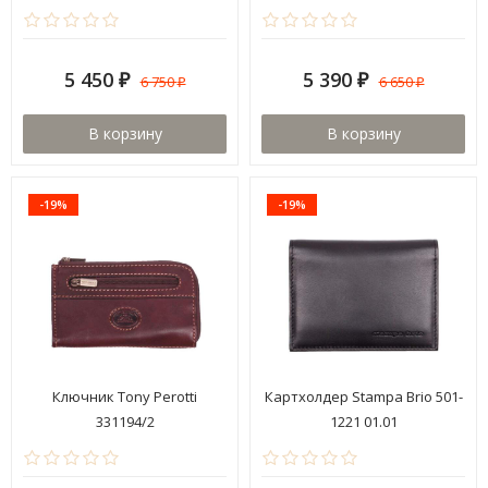
Brown
5 450
5 390
6 750
6 650
₽
₽
₽
₽
В корзину
В корзину
-19%
-19%
Ключник Tony Perotti
Картхолдер Stampa Brio 501-
331194/2
1221 01.01