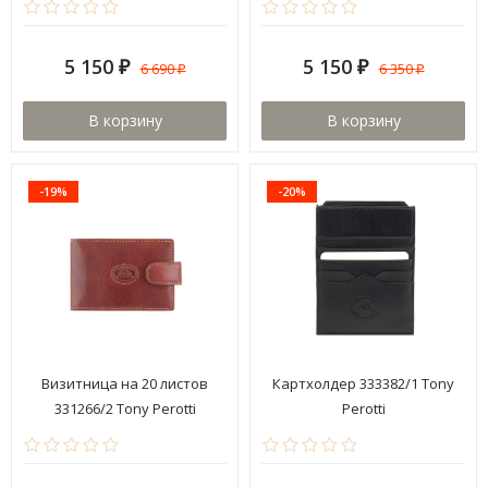
5 150
5 150
6 690
6 350
₽
₽
₽
₽
В корзину
В корзину
-19%
-20%
Визитница на 20 листов
Картхолдер 333382/1 Tony
331266/2 Tony Perotti
Perotti