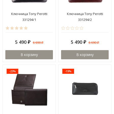
Ключница Tony Perotti
Ключница Tony Perotti
331294/1
331294/2
5 490
5 490
6 690
6 690
₽
₽
₽
₽
В корзину
В корзину
-23%
-19%