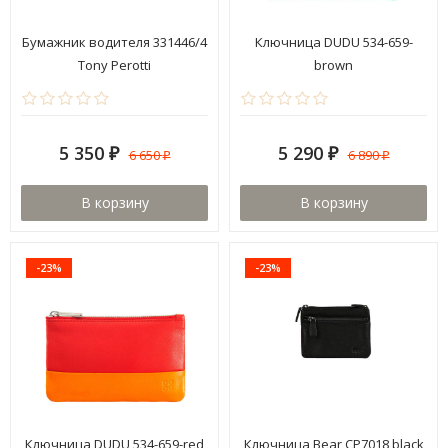
Бумажник водителя 331446/4
Ключница DUDU 534-659-
Tony Perotti
brown
5 350
5 290
6 650
6 890
₽
₽
₽
₽
В корзину
В корзину
-23%
-23%
Ключница DUDU 534-659-red
Ключница Bear CP7018 black