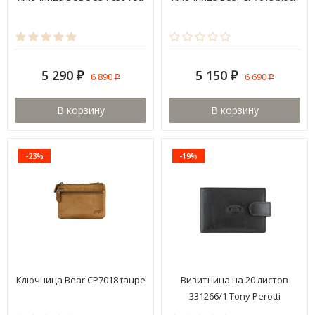
5 290
5 150
6 890
6 690
₽
₽
₽
₽
В корзину
В корзину
-23%
-19%
Ключница Bear CP7018 taupe
Визитница на 20 листов
331266/1 Tony Perotti