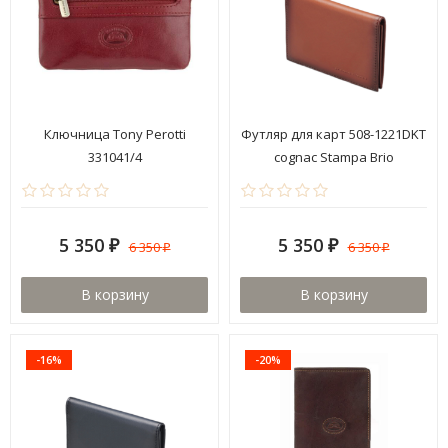
Ключница Tony Perotti
Футляр для карт 508-1221DKT
331041/4
cognac Stampa Brio
5 350
5 350
6 350
6 350
₽
₽
₽
₽
В корзину
В корзину
-16%
-20%