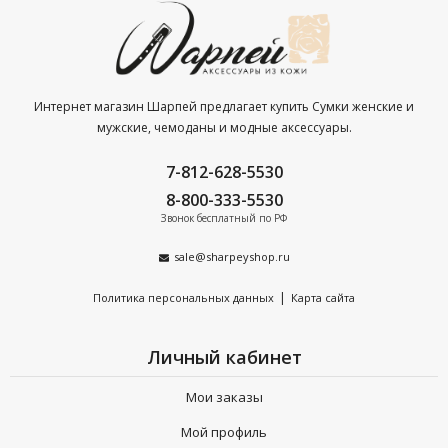
Широкий ассортимент и проверенные бренды — к
примеру Braun Buffel, Petek, DUDU, Grand и Sergio
Valentini.
100% соответствие международным стандартам
Интернет магазин Шарпей предлагает купить Сумки женские и
качества. Наличие сертификатов на каждую товарную
мужские, чемоданы и модные аксессуары.
позицию.
7-812-628-5530
Продукция только из натуральной кожи — долгий срок
8-800-333-5530
эксплуатации, безупречный вид даже при самом
Звонок бесплатный по РФ
интенсивном использовании.
sale@sharpeyshop.ru
Бесплатная доставка по Санкт-Петербургу при заказе от
4 000 р.
|
Политика персональных данных
Карта сайта
Сделайте заказ сегодня —
получите расширенную
Личный кабинет
гарантию на весь ассортимент на 90 дней.
Мои заказы
Мой профиль