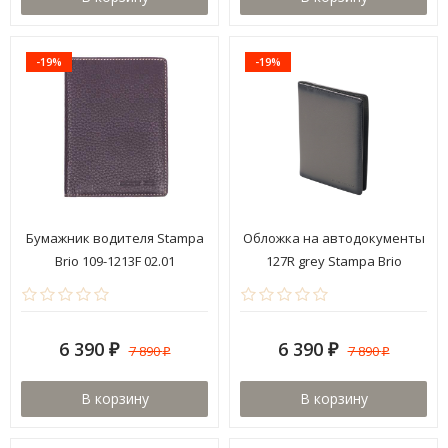
-19%
-19%
Бумажник водителя Stampa
Обложка на автодокументы
Brio 109-1213F 02.01
127R grey Stampa Brio
6 390
6 390
7 890
7 890
₽
₽
₽
₽
В корзину
В корзину