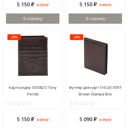
5 150
5 150
6 350
6 450
₽
₽
₽
₽
В корзину
В корзину
-20%
-20%
Картхолдер 333382/2 Tony
Футляр для карт 510-2017DKT
Perotti
Brown Stampa Brio
5 150
5 090
6 450
6 350
₽
₽
₽
₽