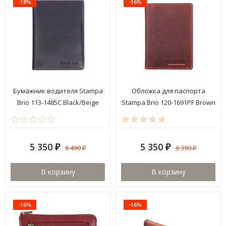
-18%
-16%
Бумажник водителя Stampa
Обложка для паспорта
Brio 113-1485C Black/Beige
Stampa Brio 120-1691PF Brown
5 350
5 350
6 490
6 390
₽
₽
₽
₽
В корзину
В корзину
-16%
-16%