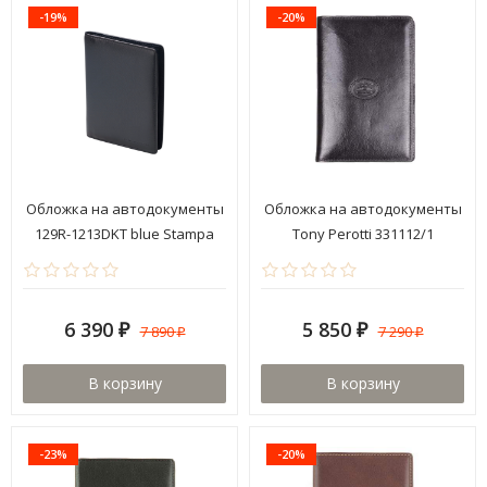
-19%
-20%
Обложка на автодокументы
Обложка на автодокументы
129R-1213DKT blue Stampa
Tony Perotti 331112/1
Brio
6 390
5 850
7 890
7 290
₽
₽
₽
₽
В корзину
В корзину
-23%
-20%