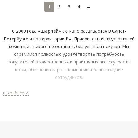
1
2
3
4
→
C 2000 года
«Шарпей»
активно развивается в Санкт-
Петербурге и на территории РФ. Приоритетная задача нашей
компании - никого не оставить без удачной покупки. Мы
стремимся полностью удовлетворять потребность
покупателей в качественных и практичных аксессуарах из
кожи, обеспечивая рост компании и благополучие
сотрудников.
Мы создаём комфортный канал поставки аксессуаров и
подробнее
становимся ближе к нашим покупателям как в розничной
сети, так и в интернете.
Почему более 70% мужчин доверяют заботу о своем
имидже и комфорте нашей компании?