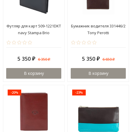
Футляр для карт 509-1221DKT
Бумажник водителя 331446/2
navy Stampa Brio
Tony Perotti
5 350
5 350
6 350
6 650
₽
₽
₽
₽
В корзину
В корзину
-20%
-23%