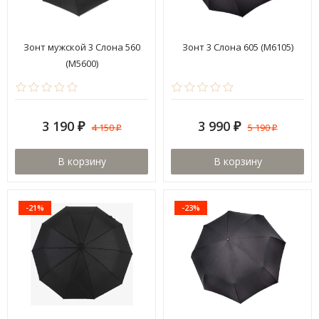
Зонт мужской 3 Cлона 560
Зонт 3 Cлона 605 (M6105)
(M5600)
3 190
3 990
4 150
5 190
₽
₽
₽
₽
В корзину
В корзину
-21%
-23%