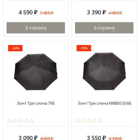
4 590
3 390
5 450
4 450
₽
₽
₽
₽
В корзину
В корзину
-24%
-15%
Зонт Три слона 795
Зонт Три слона M8850 (500)
3 090
3 550
4 050
4 190
₽
₽
₽
₽