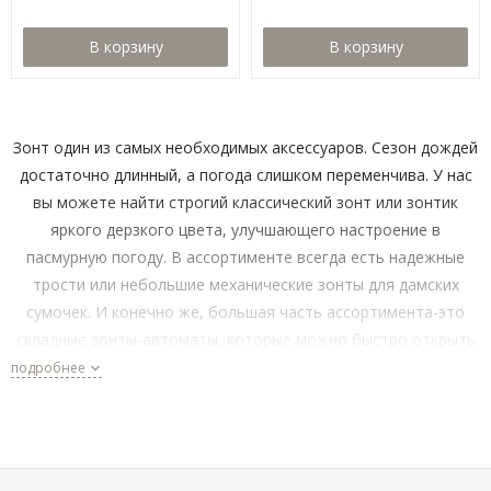
В корзину
В корзину
Зонт один из самых необходимых аксессуаров. Сезон дождей
достаточно длинный, а погода слишком переменчива. У нас
вы можете найти строгий классический зонт или зонтик
яркого дерзкого цвета, улучшающего настроение в
пасмурную погоду. В ассортименте всегда есть надежные
трости или небольшие механические зонты для дамских
сумочек. И конечно же, большая часть ассортимента-это
складные зонты-автоматы, которые можно быстро открыть
и закрыть одним нажатием кнопки.
подробнее
Широкий ассортимент и проверенные бренды — к
примеру 3 слона, Fabretti, Zest, Петербургские зонтики и
Flioraj.