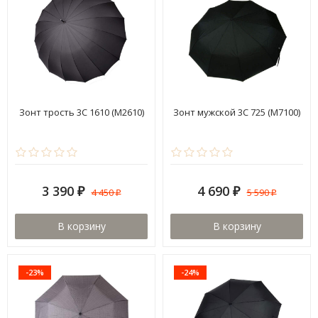
Зонт трость 3C 1610 (М2610)
Зонт мужской 3C 725 (М7100)
3 390
4 690
4 450
5 590
₽
₽
₽
₽
В корзину
В корзину
-23%
-24%