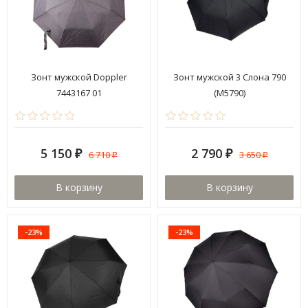
Зонт мужской Doppler
Зонт мужской 3 Cлона 790
7443167 01
(M5790)
5 150
2 790
6 710
3 650
₽
₽
₽
₽
В корзину
В корзину
-23%
-23%