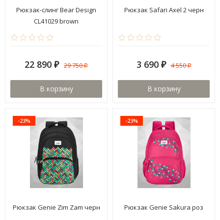
Рюкзак-слинг Bear Design
Рюкзак Safari Axel 2 черн
CL41029 brown
22 890
3 690
29 750
4 550
₽
₽
₽
₽
В корзину
В корзину
-23%
-23%
Рюкзак Genie Zim Zam черн
Рюкзак Genie Sakura роз