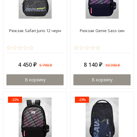
Рюкзак Safari Juno 12 черн
Рюкзак Genie Sass син
4 450
8 140
5 790
10 390
₽
₽
₽
₽
В корзину
В корзину
-22%
-23%