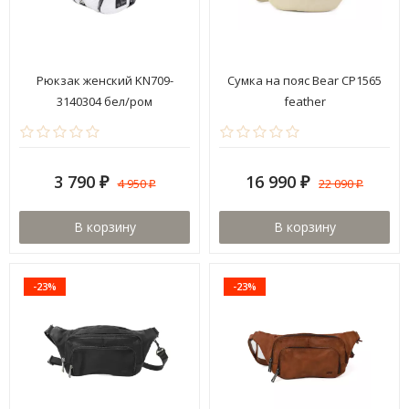
Рюкзак женский KN709-
Сумка на пояс Bear CP1565
3140304 бел/ром
feather
3 790
16 990
4 950
22 090
₽
₽
₽
₽
В корзину
В корзину
-23%
-23%