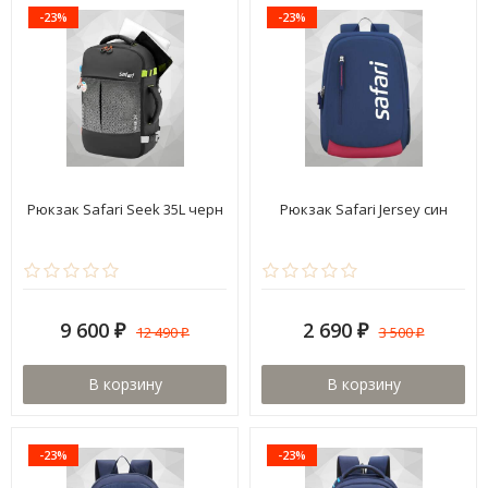
-23%
-23%
Рюкзак Safari Seek 35L черн
Рюкзак Safari Jersey син
9 600
2 690
12 490
3 500
₽
₽
₽
₽
В корзину
В корзину
-23%
-23%