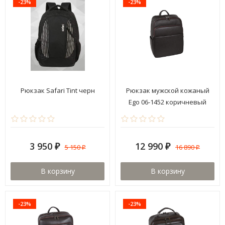
-23%
-23%
Рюкзак Safari Tint черн
Рюкзак мужской кожаный
Ego 06-1452 коричневый
3 950
12 990
5 150
16 890
₽
₽
₽
₽
В корзину
В корзину
-23%
-23%