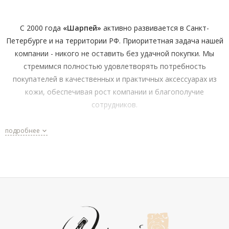
С 2000 года
«Шарпей»
активно развивается в Санкт-
Петербурге и на территории РФ. Приоритетная задача нашей
компании - никого не оставить без удачной покупки. Мы
стремимся полностью удовлетворять потребность
покупателей в качественных и практичных аксессуарах из
кожи, обеспечивая рост компании и благополучие
сотрудников.
Мы создаём комфортный канал поставки аксессуаров и
подробнее
становимся ближе к нашим покупателям как в розничной
сети, так и в интернете.
Преимущества предложения для Вас:
Широкий ассортимент и проверенные бренды.
100% соответствие международным стандартам