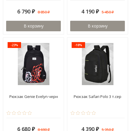
6 790
4 190
8 850
5 450
₽
₽
₽
₽
В корзину
В корзину
-23%
-18%
Рюкзак Genie Evelyn черн
Рюкзак Safari Polo 3 т.сер
6 680
4 390
8 690
5 350
₽
₽
₽
₽