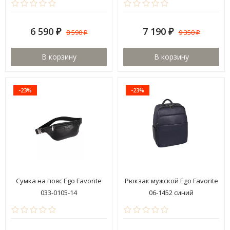
6 590
7 190
8 590
9 350
₽
₽
₽
₽
В корзину
В корзину
-23%
-23%
Сумка на пояс Ego Favorite
Рюкзак мужской Ego Favorite
033-0105-14
06-1452 синий