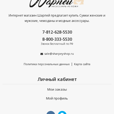
качества. Наличие сертификатов на каждую товарную
позицию.
Бесплатная доставка по Санкт-Петербургу при заказе от
Интернет магазин Шарпей предлагает купить Сумки женские и
мужские, чемоданы и модные аксессуары.
10 000 р.
7-812-628-5530
Почему выбирают продукцию из натуральной кожи?
8-800-333-5530
Звонок бесплатный по РФ
Долгий срок эксплуатации. От 5 лет.
100% сохранность безупречного вида при самом
sale@sharpeyshop.ru
интенсивном использовании.
|
Политика персональных данных
Карта сайта
Практичность. Не нуждается в специальном уходе.
Личный кабинет
Сделайте заказ сегодня и мы оформим Вам расширенную
гарантию на 90 дней.
Мои заказы
Мой профиль