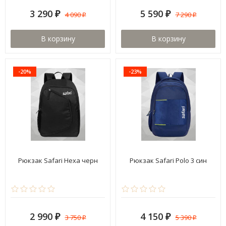
3 290
5 590
4 090
7 290
₽
₽
₽
₽
В корзину
В корзину
-20%
-23%
Рюкзак Safari Hexa черн
Рюкзак Safari Polo 3 син
2 990
4 150
3 750
5 390
₽
₽
₽
₽