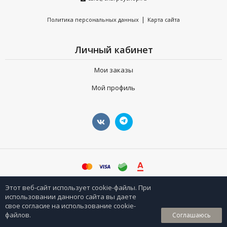
|
Политика персональных данных
Карта сайта
Личный кабинет
Мои заказы
Мой профиль
©
sharpeyshop.ru
Этот веб-сайт использует cookie-файлы. При
использовании данного сайта вы даете
свое согласие на использование cookie-
0
файлов.
Соглашаюсь