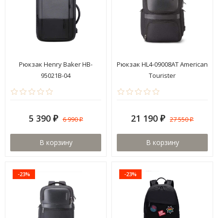
Рюкзак Henry Baker HB-
Рюкзак HL4-09008AT American
95021B-04
Tourister
5 390
21 190
6 990
27 550
₽
₽
₽
₽
В корзину
В корзину
-23%
-23%