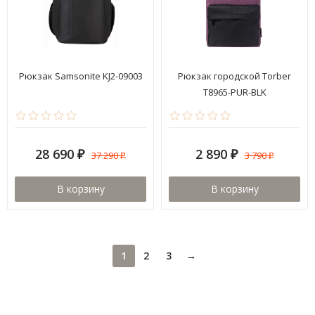
Рюкзак Samsonite KJ2-09003
Рюкзак городской Torber
T8965-PUR-BLK
28 690
2 890
37 290
3 790
₽
₽
₽
₽
В корзину
В корзину
1
2
3
→