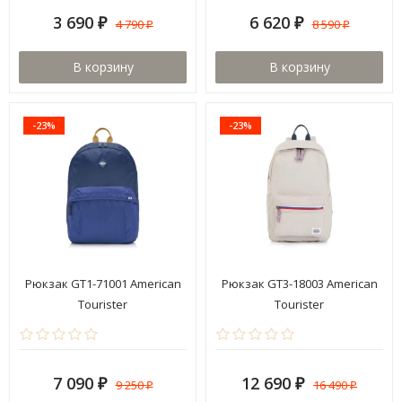
3 690
6 620
4 790
8 590
₽
₽
₽
₽
В корзину
В корзину
-23%
-23%
Рюкзак GT1-71001 American
Рюкзак GT3-18003 American
Tourister
Tourister
7 090
12 690
9 250
16 490
₽
₽
₽
₽