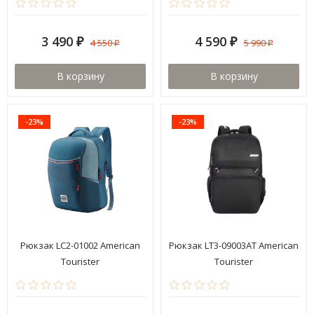
3 490
4 590
4 550
5 990
₽
₽
₽
₽
В корзину
В корзину
-23%
-23%
Рюкзак LC2-01002 American
Рюкзак LT3-09003AT American
Tourister
Tourister