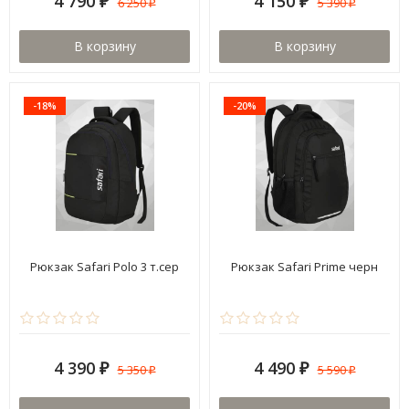
4 790
4 150
6 250
5 390
₽
₽
₽
₽
В корзину
В корзину
-18%
-20%
Рюкзак Safari Polo 3 т.сер
Рюкзак Safari Prime черн
4 390
4 490
5 350
5 590
₽
₽
₽
₽