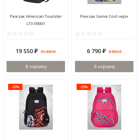
Рюкзак American Tourister
Рюкзак Genie Cool черн
LT3-09001
19 550
6 790
25 490
8 850
₽
₽
₽
₽
В корзину
В корзину
-23%
-23%