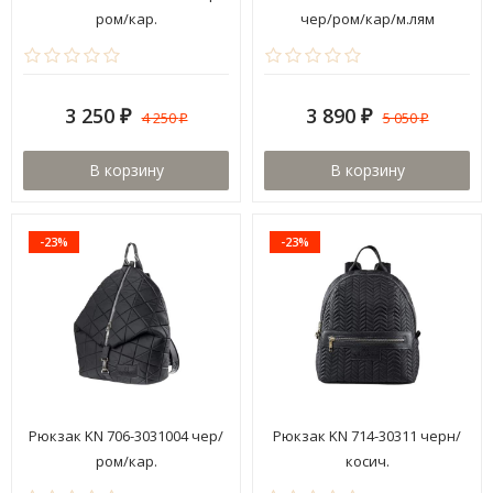
ром/кар.
чер/ром/кар/м.лям
3 250
3 890
4 250
5 050
₽
₽
₽
₽
В корзину
В корзину
-23%
-23%
Рюкзак KN 706-3031004 чер/
Рюкзак KN 714-30311 черн/
ром/кар.
косич.