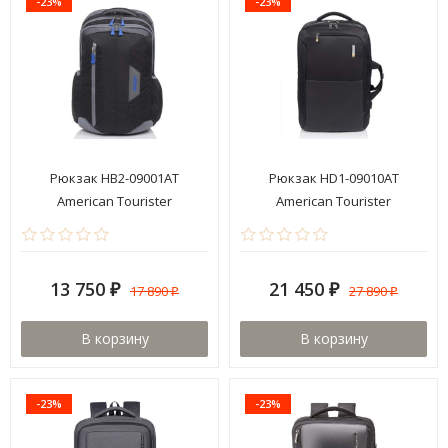
-23%
-23%
Рюкзак HB2-09001AT
Рюкзак HD1-09010AT
American Tourister
American Tourister
13 750
21 450
17 890
27 890
₽
₽
₽
₽
В корзину
В корзину
-23%
-23%