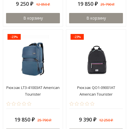
9 250
19 850
12 050
25 790
₽
₽
₽
₽
В корзину
В корзину
-23%
-23%
Рюкзак LT3-41003AT American
Рюкзак QO1-09001AT
Tourister
American Tourister
19 850
9 390
25 790
12 250
₽
₽
₽
₽