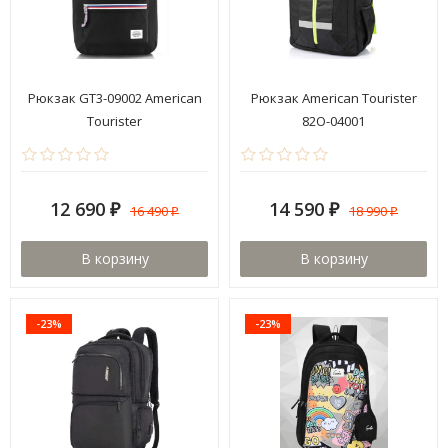
Рюкзак GT3-09002 American
Рюкзак American Tourister
Tourister
82O-04001
12 690
14 590
16 490
18 990
₽
₽
₽
₽
В корзину
В корзину
-23%
-23%