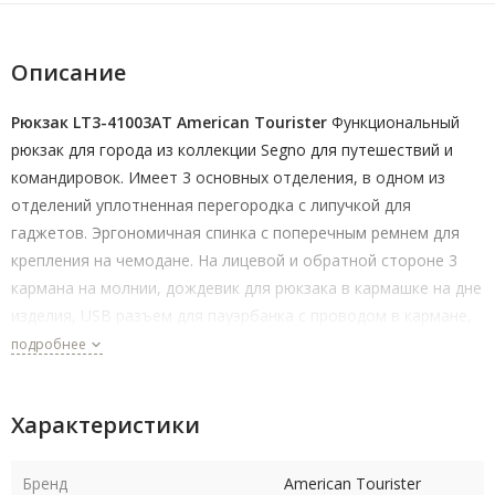
Описание
Рюкзак LT3-41003AT American Tourister
Функциональный
рюкзак для города из коллекции Segno для путешествий и
командировок. Имеет 3 основных отделения, в одном из
отделений уплотненная перегородка с липучкой для
гаджетов. Эргономичная спинка с поперечным ремнем для
крепления на чемодане. На лицевой и обратной стороне 3
кармана на молнии, дождевик для рюкзака в кармашке на дне
изделия, USB разъем для пауэрбанка с проводом в кармане,
боковой открытый карман. Верхняя плотная ручка, петля для
подробнее
крючков, плечевые ремни Tractum, которые обеспечивают
максимальный комфорт и снижают нагрузку на плечи и спину,
Характеристики
ортопедическая спинка.
Бренд
American Tourister