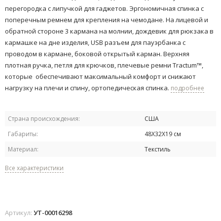
перегородка с липучкой для гаджетов. Эргономичная спинка с
поперечным ремнем для крепления на чемодане. На лицевой и
обратной стороне 3 кармана на молнии, дождевик для рюкзака в
кармашке на дне изделия, USB разъем для пауэрбанка с
проводом в кармане, боковой открытый карман. Верхняя
плотная ручка, петля для крючков, плечевые ремни Tractum™,
которые ​ обеспечивают максимальный комфорт и снижают
нагрузку на плечи и спину,​ ортопедическая спинка.
подробнее
Страна происхождения:
США
Габариты:
48Х32Х19 см
Материал:
Текстиль
Все характеристики
Артикул:
УТ-00016298