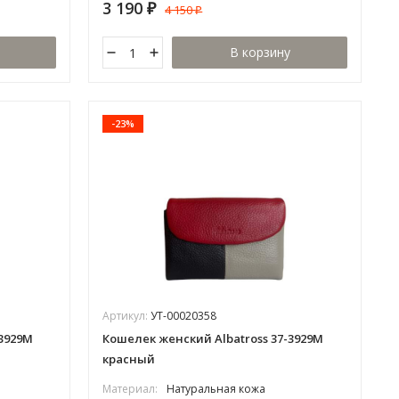
3 190
4 150
₽
₽
В корзину
-23%
Артикул:
УТ-00020358
-3929М
Кошелек женский Albatross 37-3929М
красный
Материал:
Натуральная кожа