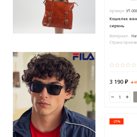
Артикул:
УТ-00
Кошелек женс
сирень
Материал:
На
Страна произв
3 190
4 
₽
-21%