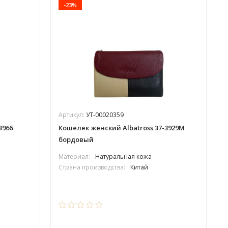
-23%
Артикул:
УТ-00020359
3966
Кошелек женский Albatross 37-3929М
бордовый
Материал:
Натуральная кожа
Страна производства:
Китай