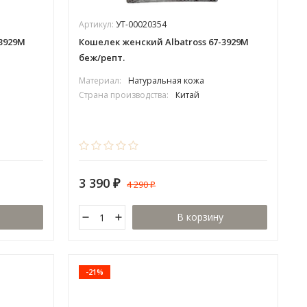
Артикул:
УТ-00020354
-3929М
Кошелек женский Albatross 67-3929М
беж/репт.
Материал:
Натуральная кожа
Страна производства:
Китай
3 390
4 290
₽
₽
В корзину
-21%