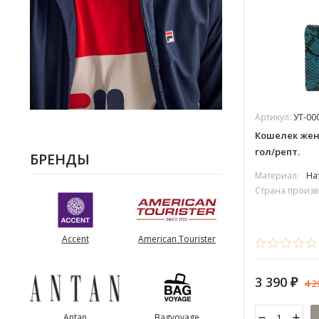
Артикул:
УТ-00
Кошелек женс
гол/репт.
БРЕНДЫ
Материал:
На
Страна произв
Accent
American Tourister
3 390
4 
₽
Antan
Bagvoyage