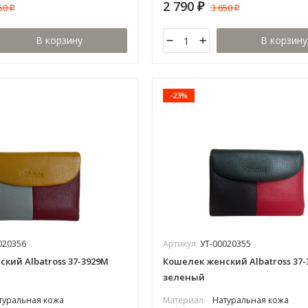
2 790
650
3 650
₽
₽
₽
В корзину
В корзину
-23%
020356
Артикул:
УТ-00020355
кий Albatross 37-3929М
Кошелек женский Albatross 37
зеленый
туральная кожа
Материал:
Натуральная кожа