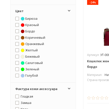
-24%
Sharpey
Dimanche
Цвет
Domenico Morelli
Бирюза
Dudu
Красный
Grand
Бордо
Esse
Коричневый
Ego
Оранжевый
Желтый
Артикул:
УТ-00
Бежевый
Кошелек женс
Салатовый
бордо
Зеленый
Материал:
На
Голубой
Страна произв
Синий
Фиолетовый
Фактура кожи аксессуара
Розовый
Гладкая
Серый
Замша
Черный
Крок