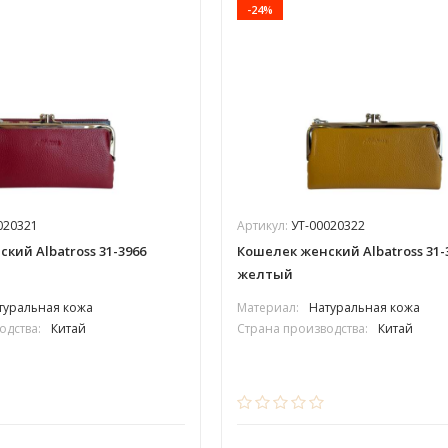
-24%
020321
Артикул:
УТ-00020322
кий Albatross 31-3966
Кошелек женский Albatross 31-
желтый
туральная кожа
Материал:
Натуральная кожа
одства:
Китай
Страна производства:
Китай