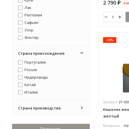
2 790
3 
₽
Мультицвет
Лак
В ассортименте
Рептилия
Сафьян
Узор
Флотер
-23%
Страна происхождения
Португалия
Россия
Нидерланды
Китай
Италия
Артикул:
УТ-00
Страна производства
Кошелек женс
желтый
Материал:
На
Применить