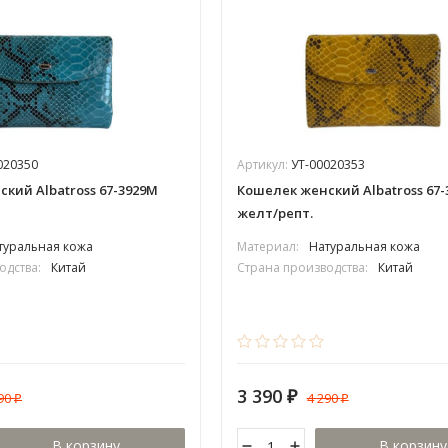
020350
Артикул:
УТ-00020353
кий Albatross 67-3929М
Кошелек женский Albatross 67
желт/репт.
туральная кожа
Материал:
Натуральная кожа
одства:
Китай
Страна производства:
Китай
3 390
290
4 290
₽
₽
₽
В корзину
В корзину