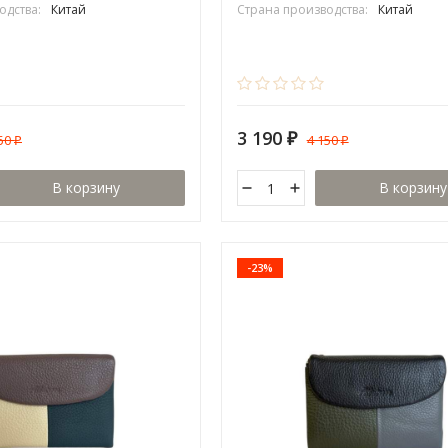
одства:
Китай
Страна производства:
Китай
3 190
150
4 150
₽
₽
₽
В корзину
В корзину
-23%