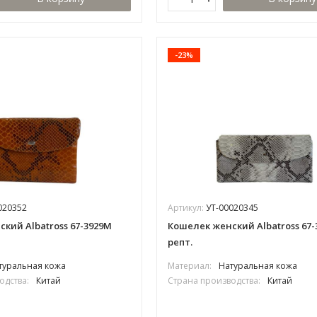
-23%
020352
Артикул:
УТ-00020345
кий Albatross 67-3929М
Кошелек женский Albatross 67-
репт.
туральная кожа
Материал:
Натуральная кожа
одства:
Китай
Страна производства:
Китай