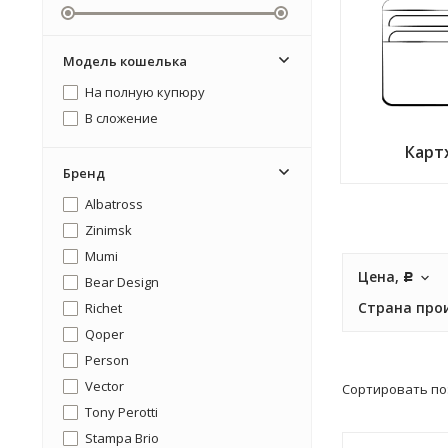
Модель кошелька
На полную купюру
В сложение
Карт
Бренд
Albatross
Zinimsk
Mumi
Цена,
Р
Bear Design
Страна про
Richet
Qoper
Person
Vector
Сортировать по
Tony Perotti
Stampa Brio