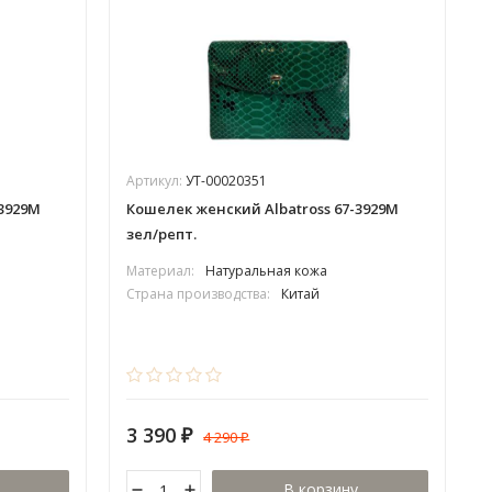
Артикул:
УТ-00020351
-3929М
Кошелек женский Albatross 67-3929М
зел/репт.
Материал:
Натуральная кожа
Страна производства:
Китай
3 390
4 290
₽
₽
В корзину