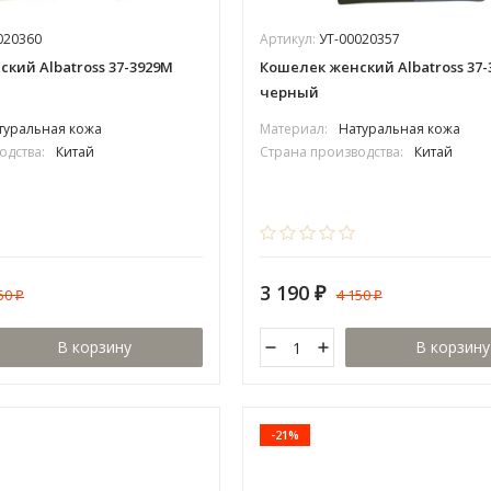
020360
Артикул:
УТ-00020357
кий Albatross 37-3929М
Кошелек женский Albatross 37
черный
туральная кожа
Материал:
Натуральная кожа
одства:
Китай
Страна производства:
Китай
3 190
150
4 150
₽
₽
₽
В корзину
В корзину
-21%