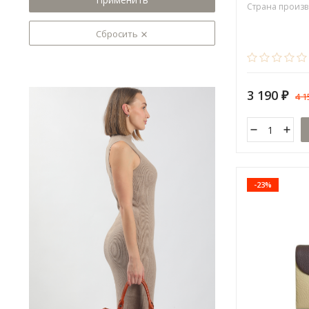
Страна произв
Сбросить
3 190
4 
₽
-23%