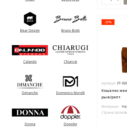
-21%
Bear Design
Bruno Botti
Calando
Chiarugi
Артикул:
УТ-00
Кошелек женс
Dimanche
Domenico Morelli
рыж/репт.
Материал:
На
Страна произв
Donna
Doppler