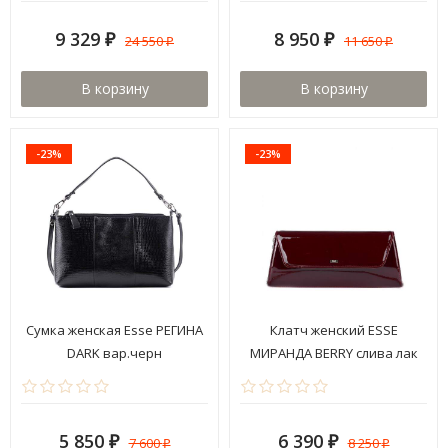
9 329
8 950
24 550
11 650
₽
₽
₽
₽
В корзину
В корзину
-23%
-23%
Сумка женская Esse РЕГИНА
Клатч женский ESSE
DARK вар.черн
МИРАНДА BERRY слива лак
5 850
6 390
7 600
8 250
₽
₽
₽
₽