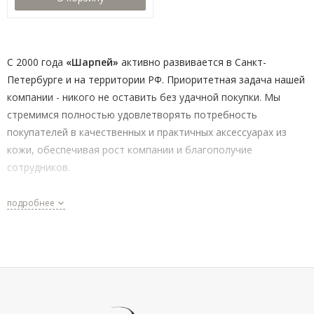
С 2000 года
«Шарпей»
активно развивается в Санкт-
Петербурге и на территории РФ. Приоритетная задача нашей
компании - никого не оставить без удачной покупки. Мы
стремимся полностью удовлетворять потребность
покупателей в качественных и практичных аксессуарах из
кожи, обеспечивая рост компании и благополучие
сотрудников.
Мы создаём комфортный канал поставки аксессуаров и
подробнее
становимся ближе к нашим покупателям как в розничной
сети, так и в интернете.
Преимущества предложения для Вас:
Широкий ассортимент и проверенные бренды — к