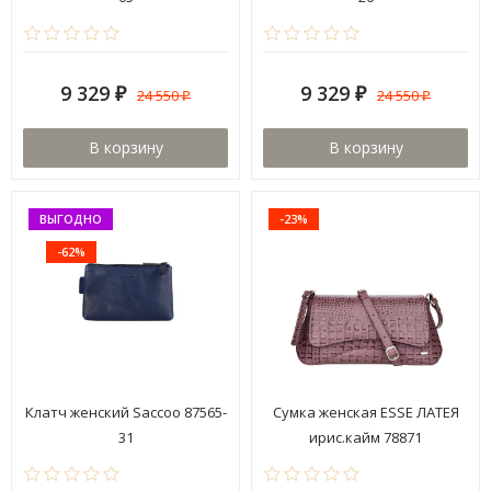
9 329
9 329
24 550
24 550
₽
₽
₽
₽
В корзину
В корзину
ВЫГОДНО
-23%
-62%
Клатч женский Saccoo 87565-
Сумка женская ESSE ЛАТЕЯ
31
ирис.кайм 78871