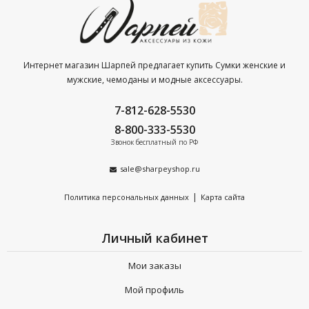
примеру Mattioli, Mia Donna, Afina, ESSE, Suffle.
100% соответствие международным стандартам
качества. Наличие сертификатов на каждую товарную
позицию.
Интернет магазин Шарпей предлагает купить Сумки женские и
мужские, чемоданы и модные аксессуары.
Бесплатная доставка по Санкт-Петербургу при заказе от
4 000 р.
7-812-628-5530
8-800-333-5530
Почему выбирают продукцию из натуральной кожи?
Звонок бесплатный по РФ
Долгий срок эксплуатации. От 5 лет.
sale@sharpeyshop.ru
100% сохранность безупречного вида при самом
|
Политика персональных данных
Карта сайта
интенсивном использовании.
Практичность. Не нуждается в специальном уходе.
Личный кабинет
Сделайте заказ сегодня и мы оформим Вам расширенную
Мои заказы
гарантию на 90 дней.
Мой профиль