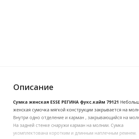
Описание
Сумка женская ESSE РЕГИНА фукс.кайм 79121
Неболь
женская сумочка мягкой конструкции закрывается на молн
Внутри одно отделение и карман , закрывающийся на мол
На задней стенке снаружи карман на молнии. Сумка
укомплектована коротким и длинным наплечным ремнем.