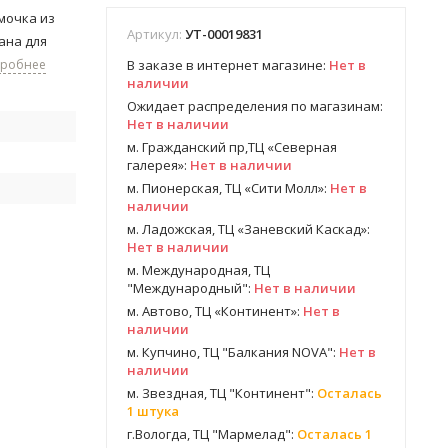
мочка из
Артикул:
УТ-00019831
ана для
дробнее
В заказе в интернет магазине:
Нет в
наличии
Ожидает распределения по магазинам:
Нет в наличии
м. Гражданский пр,ТЦ «Северная
галерея»:
Нет в наличии
м. Пионерская, ТЦ «Сити Молл»:
Нет в
наличии
м. Ладожская, ТЦ «Заневский Каскад»:
Нет в наличии
м. Международная, ТЦ
"Международный":
Нет в наличии
м. Автово, ТЦ «Континент»:
Нет в
наличии
м. Купчино, ТЦ "Балкания NOVA":
Нет в
наличии
м. Звездная, ТЦ "Континент":
Осталась
1 штука
г.Вологда, ТЦ "Мармелад":
Осталась 1