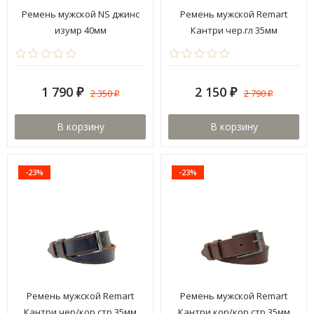
Ремень мужской NS джинс
Ремень мужской Remart
изумр 40мм
Кантри чер.гл 35мм
1 790
2 150
2 350
2 790
₽
₽
₽
₽
В корзину
В корзину
-23%
-23%
Ремень мужской Remart
Ремень мужской Remart
Кантри чер/кор.стр 35мм
Кантри кор/кор.стр 35мм