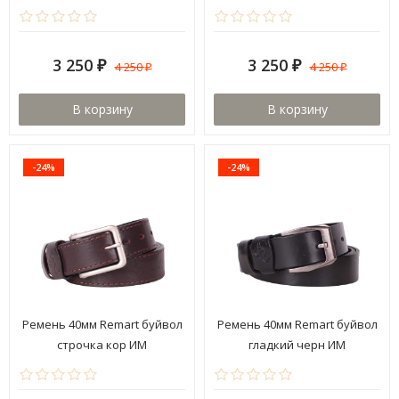
3 250
3 250
4 250
4 250
₽
₽
₽
₽
В корзину
В корзину
-24%
-24%
Ремень 40мм Remart буйвол
Ремень 40мм Remart буйвол
строчка кор ИМ
гладкий черн ИМ