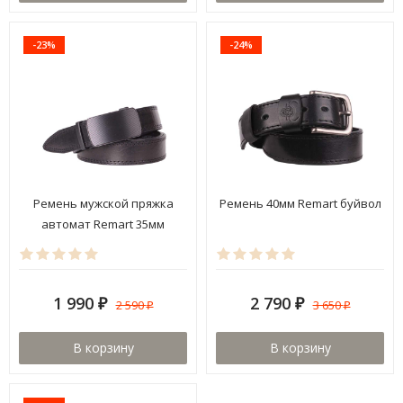
-23%
-24%
Ремень мужской пряжка
Ремень 40мм Remart буйвол
автомат Remart 35мм
1 990
2 790
2 590
3 650
₽
₽
₽
₽
В корзину
В корзину