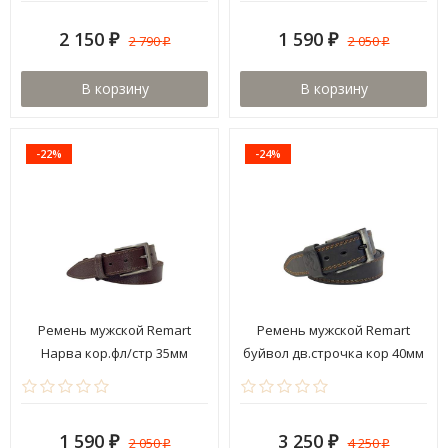
2 150
1 590
2 790
2 050
₽
₽
₽
₽
В корзину
В корзину
-22%
-24%
Ремень мужской Remart
Ремень мужской Remart
Нарва кор.фл/стр 35мм
буйвол дв.строчка кор 40мм
1 590
3 250
2 050
4 250
₽
₽
₽
₽