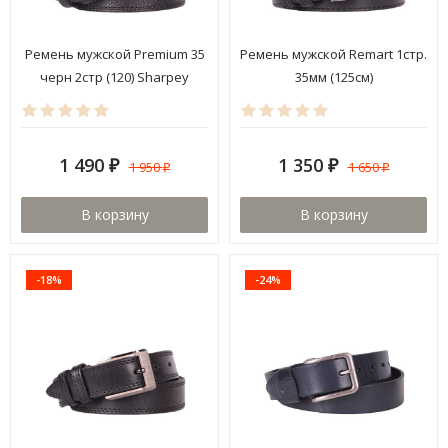
Ремень мужской Premium 35
Ремень мужской Remart 1стр.
черн 2стр (120) Sharpey
35мм (125см)
1 490
1 350
1 950
1 650
₽
₽
₽
₽
В корзину
В корзину
-18%
-24%