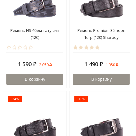
Ремень NS 40мм тату син
Ремень Premium 35 черн
(120)
1стр (120) Sharpey
1 590
1 490
2 050
1 950
₽
₽
₽
₽
В корзину
В корзину
-24%
-18%