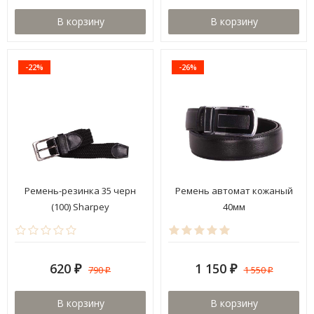
В корзину
В корзину
-22%
-26%
Ремень-резинка 35 черн
Ремень автомат кожаный
(100) Sharpey
40мм
620
1 150
790
1 550
₽
₽
₽
₽
В корзину
В корзину