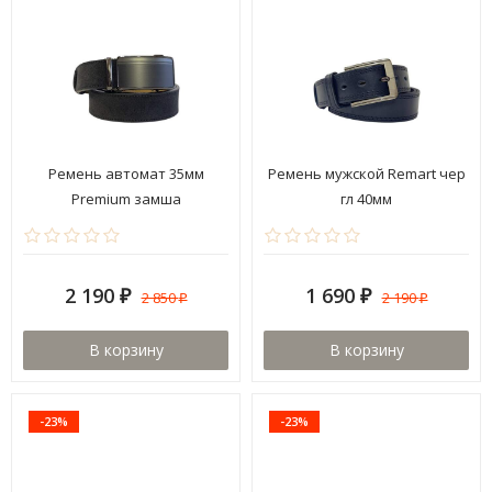
Ремень автомат 35мм
Ремень мужской Remart чер
Premium замша
гл 40мм
2 190
1 690
2 850
2 190
₽
₽
₽
₽
В корзину
В корзину
-23%
-23%