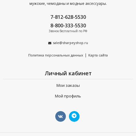
позицию.
мужские, чемоданы и модные аксессуары.
Продукция только из натуральной кожи — долгий срок
7-812-628-5530
эксплуатации, безупречный вид даже при самом
8-800-333-5530
интенсивном использовании.
Звонок бесплатный по РФ
Бесплатная доставка по Санкт-Петербургу при заказе от
sale@sharpeyshop.ru
10 000 р.
|
Политика персональных данных
Карта сайта
Сделайте заказ сегодня —
получите расширенную
гарантию на весь ассортимент на 90 дней.
Личный кабинет
Мои заказы
Мой профиль