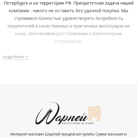
Петербурге и на территории РФ. Приоритетная задача нашей
компании - никого не оставить без удачной покупки. Мы
стремимся полностью удовлетворять потребность
покупателей в качественных и практичных аксессуарах из
кожи, обеспечивая рост компании и благополучие
сотрудников.
Мы создаём комфортный канал поставки аксессуаров и
подробнее
становимся ближе к нашим покупателям как в розничной
сети, так и в интернете.
Почему более 70% людей доверяют заботу о своем
имидже и комфорте нашей компании?
Широкий ассортимент и проверенные бренды — Pitas,
Fabretti, Harmon.
100% соответствие международным стандартам
качества. Наличие сертификатов на каждую товарную
Интернет магазин Шарпей предлагает купить Сумки женские и