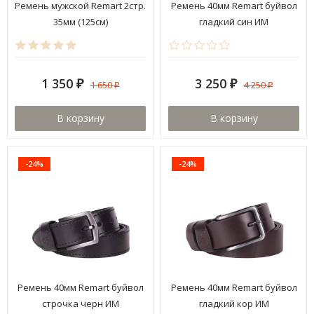
Ремень мужской Remart 2стр.
Ремень 40мм Remart буйвол
35мм (125см)
гладкий син ИМ
1 350
3 250
1 650
4 250
₽
₽
₽
₽
В корзину
В корзину
-24%
-24%
Ремень 40мм Remart буйвол
Ремень 40мм Remart буйвол
строчка черн ИМ
гладкий кор ИМ