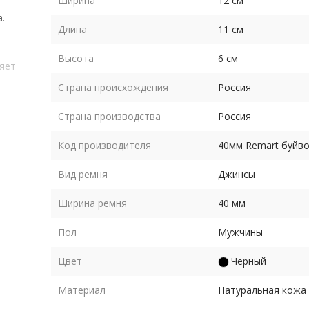
Ширина
12 см
.
Длина
11 см
Высота
6 см
ляет
Страна происхождения
Россия
емня
Страна производства
Россия
и
Код производителя
40мм Remart буйв
Вид ремня
Джинсы
Ширина ремня
40 мм
его
Пол
Мужчины
Цвет
Черный
ете
Материал
Натуральная кожа
ит