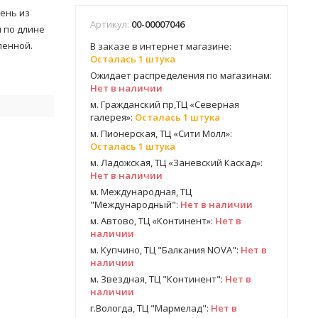
ень из
Артикул:
00-00007046
я по длине
ленной.
В заказе в интернет магазине:
Осталась 1 штука
Ожидает распределения по магазинам:
Нет в наличии
м. Гражданский пр,ТЦ «Северная
галерея»:
Осталась 1 штука
м. Пионерская, ТЦ «Сити Молл»:
Осталась 1 штука
м. Ладожская, ТЦ «Заневский Каскад»:
Нет в наличии
м. Международная, ТЦ
"Международный":
Нет в наличии
м. Автово, ТЦ «Континент»:
Нет в
наличии
м. Купчино, ТЦ "Балкания NOVA":
Нет в
наличии
м. Звездная, ТЦ "Континент":
Нет в
наличии
г.Вологда, ТЦ "Мармелад":
Нет в