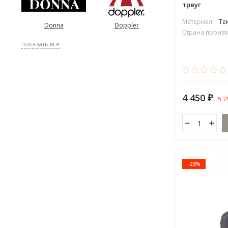
треуг
Материал:
Те
Donna
Doppler
Страна произв
показать все
4 450
5 
₽
-23%