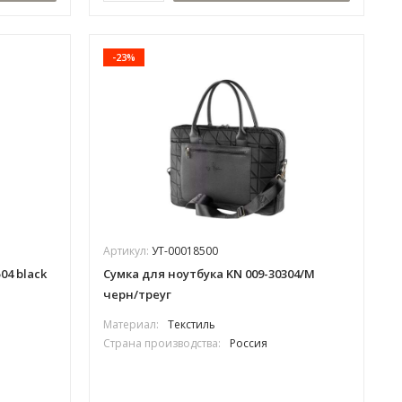
-23%
Артикул:
УТ-00018500
04 black
Сумка для ноутбука KN 009-30304/М
черн/треуг
Материал:
Текстиль
Страна производства:
Россия