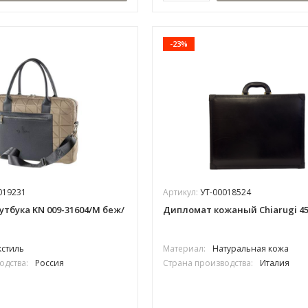
-23%
019231
Артикул:
УТ-00018524
утбука KN 009-31604/М беж/
Дипломат кожаный Chiarugi 45
кстиль
Материал:
Натуральная кожа
одства:
Россия
Страна производства:
Италия