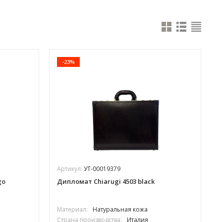
-23%
Артикул:
УТ-00019379
go
Дипломат Chiarugi 4503 black
Материал:
Натуральная кожа
Страна производства:
Италия