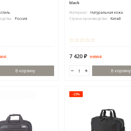
black
кстиль
Материал:
Натуральная кожа
одства:
Россия
Страна производства:
Китай
7 420
790
9 890
₽
₽
₽
В корзину
В корзину
-23%