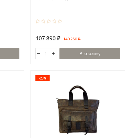
107 890
140 250
₽
₽
В корзину
-23%