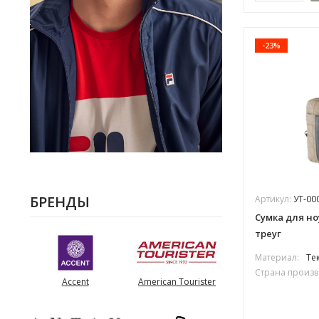
-23%
БРЕНДЫ
Артикул:
УТ-00
Сумка для но
треуг
Материал:
Те
Страна произв
Accent
American Tourister