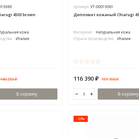
019380
Артикул:
УТ-00019381
arugi 4503 brown
Дипломат кожаный Chiarugi 45
туральная кожа
Материал:
Натуральная кожа
одства:
Италия
Страна производства:
Италия
116 390
140 250
151 350
₽
₽
₽
В корзину
В корзину
-23%