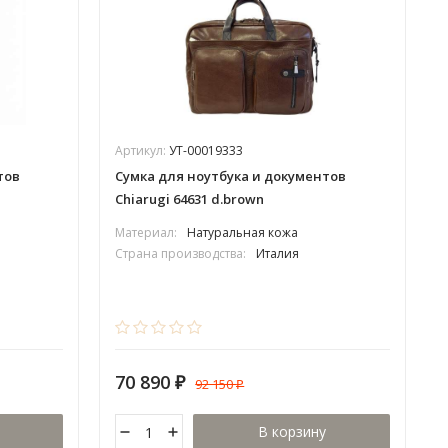
Артикул:
УТ-00019333
тов
Сумка для ноутбука и документов
Chiarugi 64631 d.brown
Материал:
Натуральная кожа
Страна производства:
Италия
70 890
92 150
₽
₽
В корзину