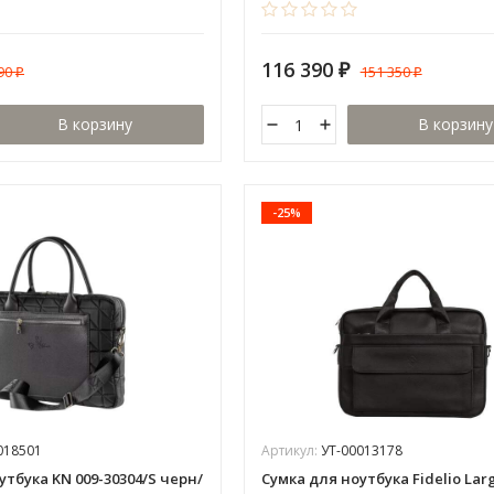
116 390
590
151 350
₽
₽
₽
В корзину
В корзину
-25%
018501
Артикул:
УТ-00013178
утбука KN 009-30304/S черн/
Сумка для ноутбука Fidelio Lar