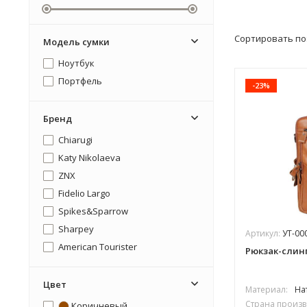
Сортировать по
Модель сумки
Ноутбук
Портфель
-23%
Бренд
Chiarugi
Katy Nikolaeva
ZNX
Fidelio Largo
Spikes&Sparrow
Sharpey
Артикул:
УТ-00
American Tourister
Рюкзак-слинг 
Цвет
Материал:
На
Страна произв
Коричневый