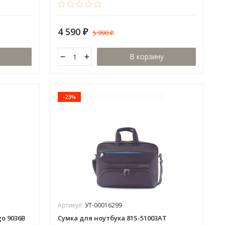
4 590
5 990
₽
₽
В корзину
-23%
Артикул:
УТ-00016299
go 9036B
Сумка для ноутбука 81S-51003AT