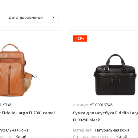
:
Дата добавления
-23%
019745
Артикул:
УТ-00019746
Fidelio Largo FL7001 camel
Сумка для ноутбука Fidelio Lar
FL9029B black
туральная кожа
Материал:
Натуральная кожа
одства:
Китай
Страна производства:
Китай