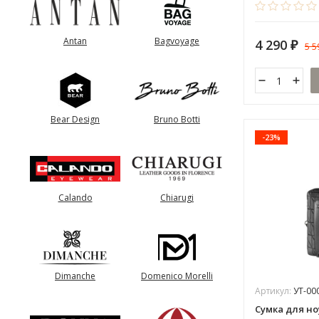
Antan
Bagvoyage
4 290
5 
₽
Bear Design
Bruno Botti
-23%
Calando
Chiarugi
Dimanche
Domenico Morelli
Артикул:
УТ-00
Сумка для но