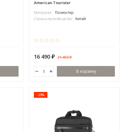
American Tourister
Материал:
Полиэстер
Страна производства:
Китай
16 490
21 450
₽
₽
В корзину
-23%