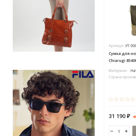
Артикул:
УТ-00
Сумка для но
Chiarugi 8540
Материал:
На
Страна произв
31 190
4
₽