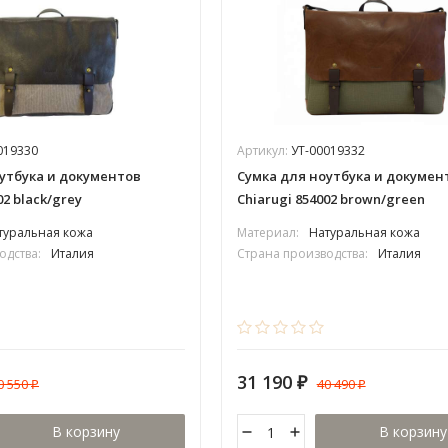
019330
Артикул:
УТ-00019332
утбука и документов
Сумка для ноутбука и докумен
02 black/grey
Chiarugi 854002 brown/green
туральная кожа
Материал:
Натуральная кожа
одства:
Италия
Страна производства:
Италия
31 190
0 550
40 490
₽
₽
₽
В корзину
В корзину