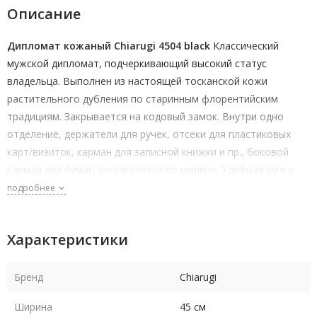
Описание
Дипломат кожаный Chiarugi 4504 black
Классический
мужской дипломат, подчеркивающий высокий статус
владельца. Выполнен из настоящей тосканской кожи
растительного дубления по старинным флорентийским
традициям. Закрывается на кодовый замок. Внутри одно
отделение, держатели для ручек, отсеки для пластиковых
карт/визиток, карман для записной книжки и пр., боковой
карман для бумаг, регулируется по ширине. Удобная ручка.
Надежная и качественная фурнитура. Размеры 45*35*11см.
подробнее
Компания Chiarugi была основана в 1969 году, продолжая
традиции флорентийского кожевенного ремесла. Сегодня эта
Характеристики
семейная компания производит сумки и аксессуары в
классическом стиле, используя традиционные старинные
Бренд
Chiarugi
флорентийские технологии изготовления. Сделано в Италии
Ширина
45 см