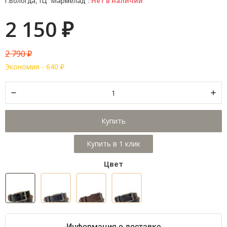
г.Вологда, ТЦ "Мармелад":
Нет в наличии
2 150
₽
2 790
₽
Экономия -
640
₽
Купить
Цвет
Информация о доставке