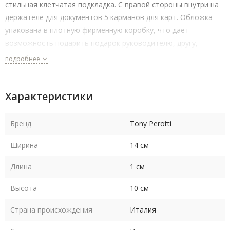
стильная клетчатая подкладка. С правой стороны внутри на
держателе для документов 5 карманов для карт. Обложка
упакована в плотную фирменную коробку, что дает
возможность подарить подарок руководителю, другу,
подруге.
подробнее
Характеристики
Бренд
Tony Perotti
Ширина
14 см
Длина
1 см
Высота
10 см
Страна происхождения
Италия