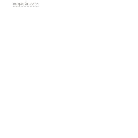
открытый карман. Ремень регулируется по длине. В подар
подробнее
прилагается фирменный кожаный брелок.