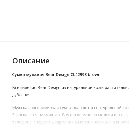
Описание
Сумка мужская Bear Design CL42993 brown
.
Все изделия Bear Design из натуральной кожи растительн
дубления.
Мужская эргономичная сумка-планшет из натуральной ко
Закрывается на молнию. Внутри карман на молнии и отсек
телефона. снаружи 2 кармана на молнии, карман на кнопке