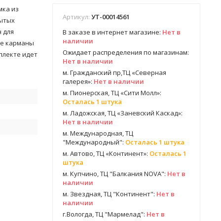
мка из
Артикул:
УТ-00014561
рытых
н для
В заказе в интернет магазине:
Нет в
наличии
ые карманы
Ожидает распределения по магазинам:
плекте идет
Нет в наличии
м. Гражданский пр,ТЦ «Северная
галерея»:
Нет в наличии
м. Пионерская, ТЦ «Сити Молл»:
Осталась 1 штука
м. Ладожская, ТЦ «Заневский Каскад»:
Нет в наличии
м. Международная, ТЦ
"Международный":
Осталась 1 штука
м. Автово, ТЦ «Континент»:
Осталась 1
штука
м. Купчино, ТЦ "Балкания NOVA":
Нет в
наличии
м. Звездная, ТЦ "Континент":
Нет в
наличии
г.Вологда, ТЦ "Мармелад":
Нет в