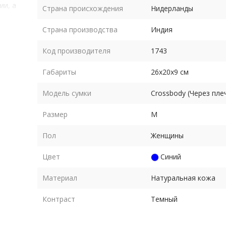
ии, а
Страна происхождения
Нидерланды
тной
Страна производства
Индия
Код производителя
1743
Габариты
26х20х9 см
Модель сумки
Crossbody (Через пле
Размер
M
Пол
Женщины
Цвет
Синий
Материал
Натуральная кожа
Контраст
Темный