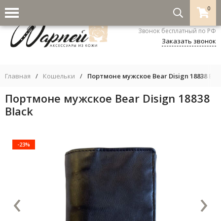
0
8-800-333-5530
Звонок бесплатный по РФ
Заказать звонок
Главная
/
Кошельки
/
Портмоне мужское Bear Disign 18838 Bla
Портмоне мужское Bear Disign 18838
Black
-23%
‹
›