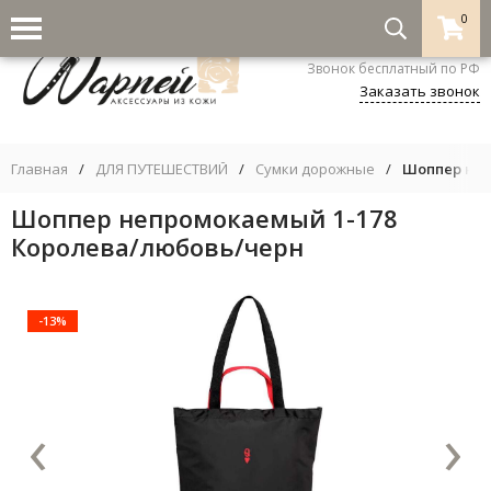
0
8-800-333-5530
Звонок бесплатный по РФ
Заказать звонок
Главная
/
ДЛЯ ПУТЕШЕСТВИЙ
/
Сумки дорожные
/
Шоппер неп
Шоппер непромокаемый 1-178
Королева/любовь/черн
-13%
‹
›