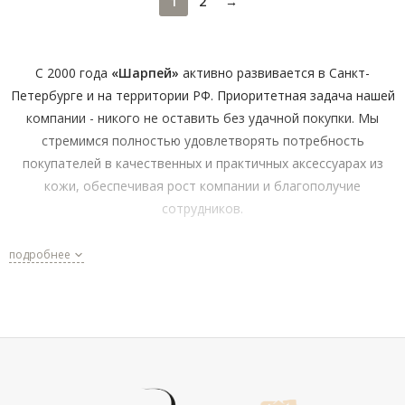
1
2
→
C 2000 года
«Шарпей»
активно развивается в Санкт-
Петербурге и на территории РФ. Приоритетная задача нашей
компании - никого не оставить без удачной покупки. Мы
стремимся полностью удовлетворять потребность
покупателей в качественных и практичных аксессуарах из
кожи, обеспечивая рост компании и благополучие
сотрудников.
Мы создаём комфортный канал поставки аксессуаров и
подробнее
становимся ближе к нашим покупателям как в розничной
сети, так и в интернете.
Почему более 70% мужчин доверяют заботу о своем
имидже и комфорте нашей компании?
Широкий ассортимент и проверенные бренды — к