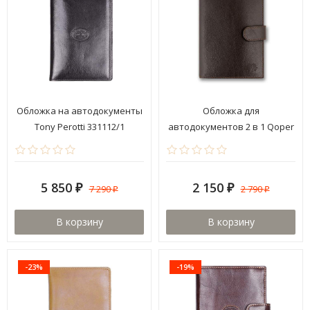
Обложка на автодокументы
Обложка для
Tony Perotti 331112/1
автодокументов 2 в 1 Qoper
0580 brown
5 850
2 150
7 290
2 790
₽
₽
₽
₽
В корзину
В корзину
-23%
-19%