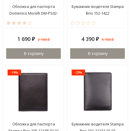
Обложка для паспорта
Бумажник водителя Stampa
Domenico Morelli DM-PS02-
Brio 152-1422
K01-S
1 690
4 390
2 190
5 700
₽
₽
₽
₽
В корзину
В корзину
-19%
-23%
Обложка для паспорта
Бумажник водителя Stampa
Stampa Brio 106-1213P 02.01
Brio 101-1213A 01.01