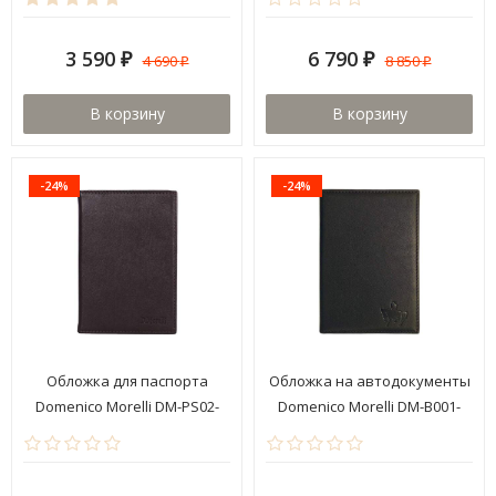
3 590
6 790
4 690
8 850
₽
₽
₽
₽
В корзину
В корзину
-24%
-24%
Обложка для паспорта
Обложка на автодокументы
Domenico Morelli DM-PS02-
Domenico Morelli DM-B001-
K002 Brown
K02-C