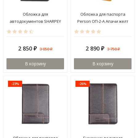
Обложка для
Обложка для паспорта
автодокументов SHARPEY
Person ОП-2-А Апачи желт
IZ297-ODO08-K001-R
2 850
2 890
3 050
3 750
₽
₽
₽
₽
В корзину
В корзину
-23%
-26%
Обложка для паспорта
Бумажник водителя