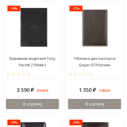
-20%
-27%
Бумажник водителя Tony
Обложка для паспорта
Perotti 270044/1
Qoper 0770 brown
3 590
1 350
4 500
1 850
₽
₽
₽
₽
В корзину
В корзину
-20%
-23%