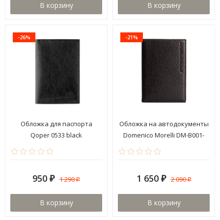
В корзину
В корзину
-26%
-21%
Обложка для паспорта
Обложка на автодокументы
Qoper 0533 black
Domenico Morelli DM-В001-
F002 Texas
950
1 650
1 290
2 090
₽
₽
₽
₽
В корзину
В корзину