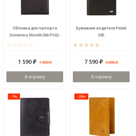
Обложка для паспорта
Бумажник водителя Petek
Domenico Morelli DM-PS02-
595
K02-C
1 590
7 590
1 890
9 890
₽
₽
₽
₽
В корзину
В корзину
-7%
-23%