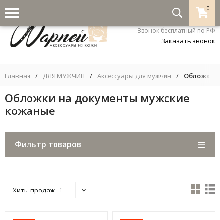
0
8-800-333-5530
Звонок бесплатный по РФ
Заказать звонок
Главная
/
ДЛЯ МУЖЧИН
/
Аксессуары для мужчин
/
Обложки н
Обложки на документы мужские
кожаные
Фильтр товаров
↑
Хиты продаж