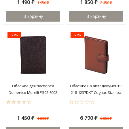
1 490
1 850
1 950
2 450
₽
₽
₽
₽
В корзину
В корзину
-23%
-23%
Обложка для паспорта
Обложка на автодокументы
Domenico Morelli PS02-F002
218-1237DKT Cognac Stampa
Texas
Brio
1 450
6 790
1 890
8 850
₽
₽
₽
₽