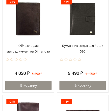
-23%
-14%
Обложка для
Бумажник водителя Petek
автодокументов Dimanche
596
911 Camel премиум
4 050
9 490
5 290
11 050
₽
₽
₽
₽
В корзину
В корзину
-24%
-15%