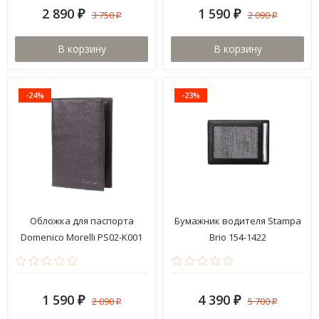
2 890
1 590
3 750
2 090
₽
₽
₽
₽
В корзину
В корзину
-24%
-23%
Обложка для паспорта
Бумажник водителя Stampa
Domenico Morelli PS02-K001
Brio 154-1422
Black
1 590
4 390
2 090
5 700
₽
₽
₽
₽