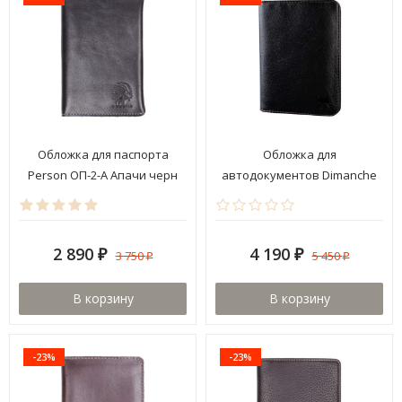
Обложка для паспорта
Обложка для
Person ОП-2-А Апачи черн
автодокументов Dimanche
761 Сахара
2 890
4 190
3 750
5 450
₽
₽
₽
₽
В корзину
В корзину
-23%
-23%