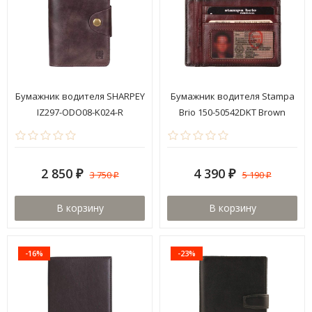
Бумажник водителя SHARPEY
Бумажник водителя Stampa
IZ297-ODO08-K024-R
Brio 150-50542DKT Brown
2 850
4 390
3 750
5 190
₽
₽
₽
₽
В корзину
В корзину
-16%
-23%