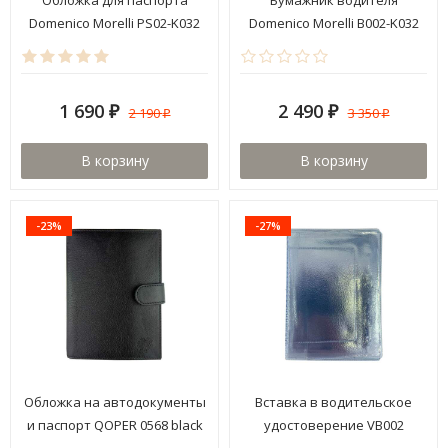
Domenico Morelli PS02-K032
Domenico Morelli B002-K032
Floter kross
Floter kross
1 690
2 490
2 190
3 350
₽
₽
₽
₽
В корзину
В корзину
-23%
-27%
Обложка на автодокументы
Вставка в водительское
и паспорт QOPER 0568 black
удостоверение VB002