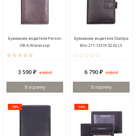
Бумажник водителя Person
Бумажник водителя Stampa
ОВ-А Апачи кор
Brio 211-1237A 02.02 LS
3 590
6 790
4 690
8 850
₽
₽
₽
₽
В корзину
В корзину
-18%
-16%