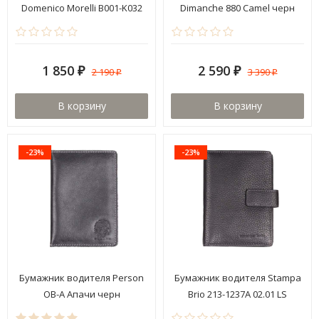
Domenico Morelli B001-K032
Dimanche 880 Camel черн
Floter kross
1 850
2 590
2 190
3 390
₽
₽
₽
₽
В корзину
В корзину
-23%
-23%
Бумажник водителя Person
Бумажник водителя Stampa
ОВ-А Апачи черн
Brio 213-1237A 02.01 LS