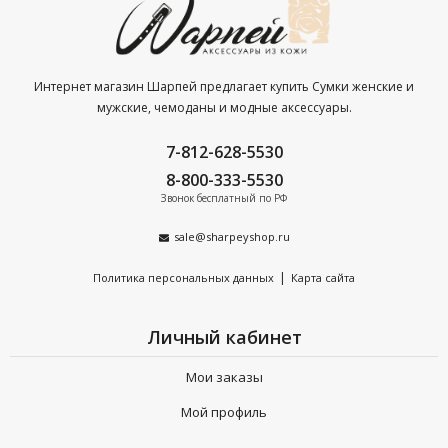
примеру Braun Buffel, Petek, DUDU, Grand и Sergio
Valentini.
100% соответствие международным стандартам
Интернет магазин Шарпей предлагает купить Сумки женские и
качества. Наличие сертификатов на каждую товарную
мужские, чемоданы и модные аксессуары.
позицию.
7-812-628-5530
Продукция только из натуральной кожи — долгий срок
8-800-333-5530
эксплуатации, безупречный вид даже при самом
Звонок бесплатный по РФ
интенсивном использовании.
sale@sharpeyshop.ru
Бесплатная доставка по Санкт-Петербургу при заказе от
4 000 р.
|
Политика персональных данных
Карта сайта
Сделайте заказ сегодня —
получите расширенную
Личный кабинет
гарантию на весь ассортимент на 90 дней.
Мои заказы
Мой профиль