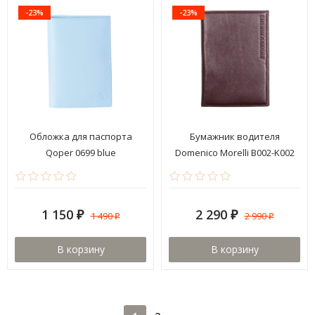
-23%
-23%
Обложка для паспорта
Бумажник водителя
Qoper 0699 blue
Domenico Morelli B002-K002
Brown
1 150
2 290
1 490
2 990
₽
₽
₽
₽
В корзину
В корзину