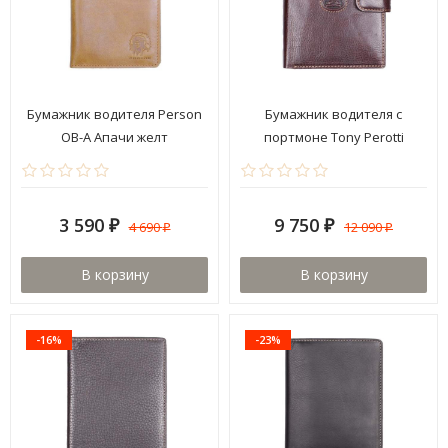
Бумажник водителя Person
Бумажник водителя с
ОВ-А Апачи желт
портмоне Tony Perotti
333354/2
3 590
9 750
4 690
12 090
₽
₽
₽
₽
В корзину
В корзину
-16%
-23%