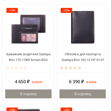
-16%
-23%
Бумажник водителя Stampa
Обложка для паспорта
Brio 173-1745F brown BGS
Stampa Brio 102-1213P 01.01
4 650
6 390
5 550
8 300
₽
₽
₽
₽
В корзину
В корзину
-23%
-23%