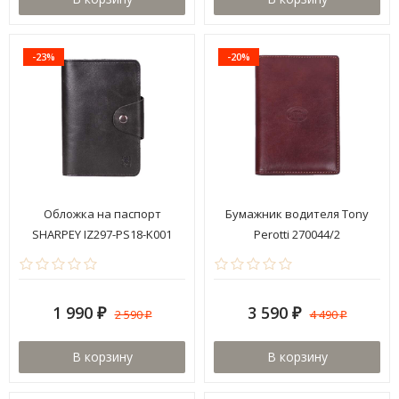
-23%
-20%
Обложка на паспорт
Бумажник водителя Tony
SHARPEY IZ297-PS18-K001
Perotti 270044/2
1 990
3 590
2 590
4 490
₽
₽
₽
₽
В корзину
В корзину