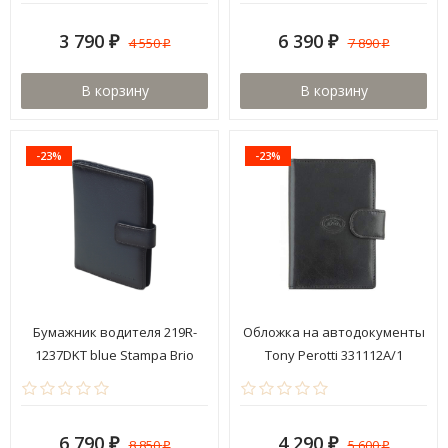
3 790
6 390
4 550
7 890
₽
₽
₽
₽
В корзину
В корзину
-23%
-23%
Бумажник водителя 219R-
Обложка на автодокументы
1237DKT blue Stampa Brio
Tony Perotti 331112A/1
6 790
4 290
8 850
5 600
₽
₽
₽
₽