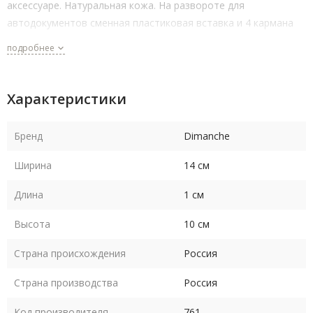
аксессуаре. Натуральная кожа. На развороте для
автодокументов сменная пластиковая вставка и 4 кармана
для карт, на втором развороте пластиковые держатели для
подробнее
паспорта.
Характеристики
Бренд
Dimanche
Ширина
14 см
Длина
1 см
Высота
10 см
Страна происхождения
Россия
Страна производства
Россия
Код производителя
761