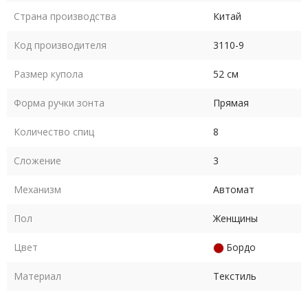
Ручка зонта выполнена из пластика и имеет прямую форму,
Страна производства
Китай
что обеспечивает комфортное и надежное удержание зонта
в руке.
Код производителя
3110-9
Размер купола
52 см
Форма ручки зонта
Прямая
Количество спиц
8
Сложение
3
Механизм
Автомат
Пол
Женщины
Цвет
Бордо
Материал
Текстиль