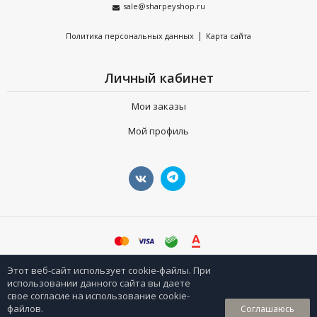
sale@sharpeyshop.ru
|
Политика персональных данных
Карта сайта
Личный кабинет
Мои заказы
Мой профиль
©
sharpeyshop.ru
Этот веб-сайт использует cookie-файлы. При
использовании данного сайта вы даете
свое согласие на использование cookie-
0
файлов.
Соглашаюсь