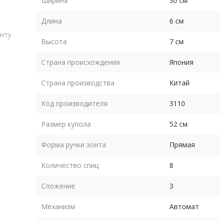
Ширина
30 см
Длина
6 см
онту
Высота
7 см
Страна происхождения
Япония
ет
о в
Страна производства
Китай
.
Код производителя
3110
Размер купола
52 см
Форма ручки зонта
Прямая
Количество спиц
8
Сложение
3
яет
Механизм
Автомат