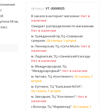
 сложения.
Артикул:
УТ-00008925
с
ой
В заказе в интернет магазине:
Нет в
наличии
упола 58 см,
Ожидает распределения по магазинам:
ласс.
Нет в наличии
м. Гражданский пр,ТЦ «Северная
галерея»:
Осталась 1 штука
м. Пионерская, ТЦ «Сити Молл»:
Нет в
наличии
ь
м. Ладожская, ТЦ «Заневский Каскад»:
Нет в наличии
м. Международная, ТЦ
"Международный":
Нет в наличии
м. Автово, ТЦ «Континент»:
Осталась 1
штука
м. Купчино, ТЦ "Балкания NOVA":
Осталась 1 штука
м. Звездная, ТЦ "Континент":
Нет в
наличии
г.Вологда, ТЦ "Мармелад":
Осталась 1