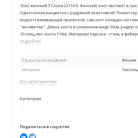
Зонт женский 3 Cлона L3110-6. ​Женский зонт-автомат в три
Однотонная расцветка с радужной окантовкой. Полиэстер 
водоотталкивающей пропиткой, сам зонт оснащен систем
"антиветер". Длина зонта в сложенном виде 30см, радиус к
10 спиц, вес зонта 510гр. Материал каркаса - сталь и фиберг
подробнее
Страна происхождения:
Япония
Материал:
Текстил
Все характеристики
Категории:
Поделиться в соцсетях: