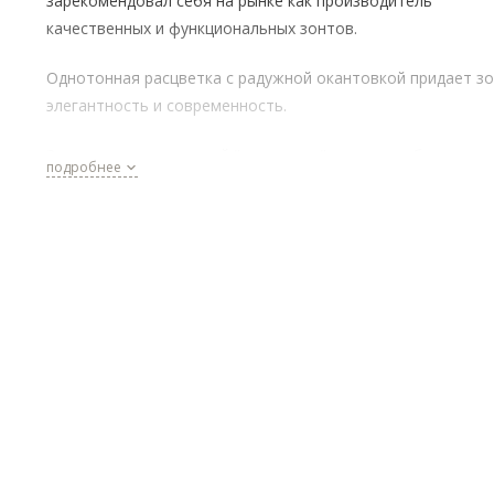
зарекомендовал себя на рынке как производитель
качественных и функциональных зонтов.
Однотонная расцветка с радужной окантовкой придает з
элегантность и современность.
Зонт оснащен системой "антиветер", которая обеспечива
подробнее
дополнительную защиту от ветра. Это особенно актуальн
ветреные дни, когда другие зонты могут быть опрокинуты
Купол зонта имеет радиус 58 см и состоит из 10 спиц, что
обеспечивает прочность и устойчивость конструкции.
Материал каркаса - сталь и фибергласс, а материал спиц -
алюминий и фибергласс.
Зонт имеет длину в сложенном виде 30 см, что делает его
компактным и удобным для переноски. Вес зонта составл
всего 510 грамм, что делает его легким и удобным в
использовании.