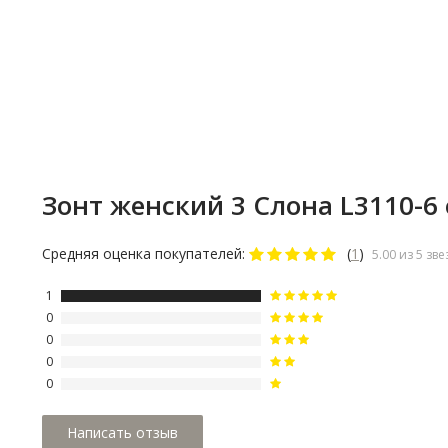
Ручка зонта выполнена из пластика и имеет прямую форм
что обеспечивает комфортное и надежное удержание зон
руке.
Зонт женский 3 Cлона L3110-6
Средняя оценка покупателей:
(
1
)
5.00 из 5 зве
1
0
0
0
0