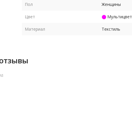
Пол
Женщины
у,
та в
Цвет
Мультицвет
Материал
Текстиль
 отзывы
зд