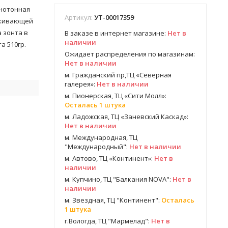
днотонная
Артикул:
УТ-00017359
лкивающей
 зонта в
В заказе в интернет магазине:
Нет в
наличии
а 510гр.
Ожидает распределения по магазинам:
Нет в наличии
м. Гражданский пр,ТЦ «Северная
галерея»:
Нет в наличии
м. Пионерская, ТЦ «Сити Молл»:
ь
Осталась 1 штука
м. Ладожская, ТЦ «Заневский Каскад»:
Нет в наличии
м. Международная, ТЦ
"Международный":
Нет в наличии
м. Автово, ТЦ «Континент»:
Нет в
наличии
м. Купчино, ТЦ "Балкания NOVA":
Нет в
наличии
м. Звездная, ТЦ "Континент":
Осталась
1 штука
г.Вологда, ТЦ "Мармелад":
Нет в