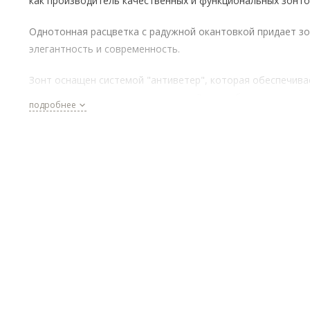
как производитель качественных и функциональных зонто
Однотонная расцветка с радужной окантовкой придает з
элегантность и современность.
Зонт оснащен системой "антиветер", которая обеспечива
дополнительную защиту от ветра. Это особенно актуальн
подробнее
ветреные дни, когда другие зонты могут быть опрокинуты
Купол зонта имеет радиус 58 см и состоит из 10 спиц, что
обеспечивает прочность и устойчивость конструкции.
Материал каркаса - сталь и фибергласс, а материал спиц -
алюминий и фибергласс.
Зонт имеет длину в сложенном виде 30 см, что делает его
компактным и удобным для переноски. Вес зонта составл
всего 510 грамм, что делает его легким и удобным в
использовании.