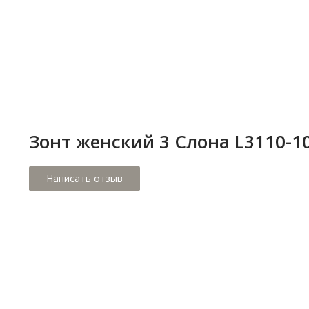
Ручка зонта выполнена из пластика и имеет прямую форм
что обеспечивает комфортное и надежное удержание зон
руке.
Зонт женский 3 Cлона L3110-1