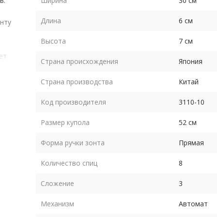
в.
Ширина
30 см
Длина
6 см
онту
Высота
7 см
ет
Страна происхождения
Япония
о в
.
Страна производства
Китай
Код производителя
3110-10
Размер купола
52 см
Форма ручки зонта
Прямая
Количество спиц
8
яет
Сложение
3
Механизм
Автомат