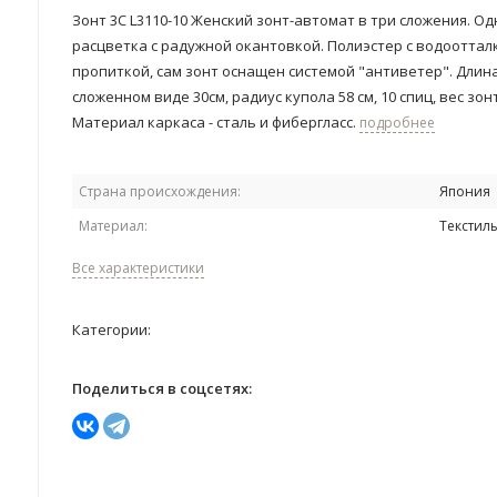
Зонт 3C L3110-10 Женский зонт-автомат в три сложения. О
расцветка с радужной окантовкой. Полиэстер с водоотта
пропиткой, сам зонт оснащен системой "антиветер". Длина
сложенном виде 30см, радиус купола 58 см, 10 спиц, вес зонт
Материал каркаса - сталь и фибергласс.
подробнее
Страна происхождения:
Япония
Материал:
Текстил
Все характеристики
Категории:
Поделиться в соцсетях: