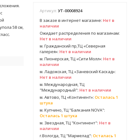
 сложения.
Артикул:
УТ-00008924
с
ой
В заказе в интернет магазине:
Нет в
наличии
упола 58 см,
Ожидает распределения по магазинам:
ласс.
Нет в наличии
м. Гражданский пр,ТЦ «Северная
галерея»:
Нет в наличии
м. Пионерская, ТЦ «Сити Молл»:
Нет в
наличии
ь
м. Ладожская, ТЦ «Заневский Каскад»:
Нет в наличии
м. Международная, ТЦ
"Международный":
Нет в наличии
м. Автово, ТЦ «Континент»:
Осталась 1
штука
м. Купчино, ТЦ "Балкания NOVA":
Осталась 1 штука
м. Звездная, ТЦ "Континент":
Нет в
наличии
г.Вологда, ТЦ "Мармелад":
Осталась 1