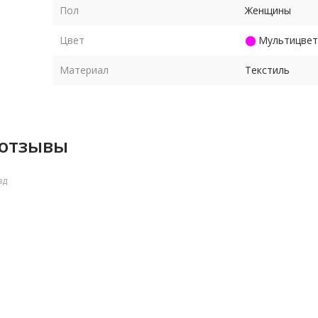
Пол
Женщины
у,
та в
Цвет
Мультицвет
Материал
Текстиль
 отзывы
зд