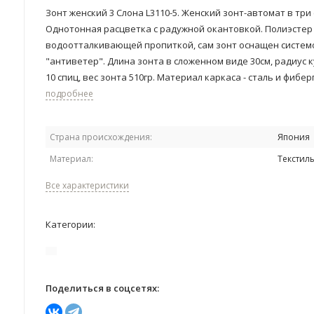
Зонт женский 3 Cлона L3110-5. ​Женский зонт-автомат в три
Однотонная расцветка с радужной окантовкой. Полиэстер 
водоотталкивающей пропиткой, сам зонт оснащен систем
"антиветер". Длина зонта в сложенном виде 30см, радиус к
10 спиц, вес зонта 510гр. Материал каркаса - сталь и фиберг
подробнее
Страна происхождения:
Япония
Материал:
Текстил
Все характеристики
Категории:
Поделиться в соцсетях: