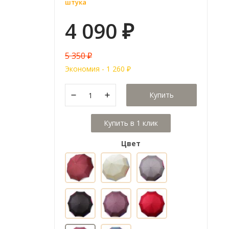
штука
4 090
₽
5 350
₽
Экономия -
1 260
₽
Купить
Цвет