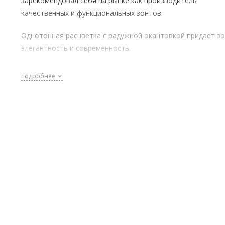
зарекомендовал себя на рынке как производитель
качественных и функциональных зонтов.
Однотонная расцветка с радужной окантовкой придает з
элегантность и современность.
Зонт оснащен системой "антиветер", которая обеспечива
подробнее
дополнительную защиту от ветра. Это особенно актуальн
ветреные дни, когда другие зонты могут быть опрокинуты
Купол зонта имеет радиус 58 см и состоит из 10 спиц, что
обеспечивает прочность и устойчивость конструкции.
Материал каркаса - сталь и фибергласс, а материал спиц -
алюминий и фибергласс.
Зонт имеет длину в сложенном виде 30 см, что делает его
компактным и удобным для переноски. Вес зонта составл
всего 510 грамм, что делает его легким и удобным в
использовании.