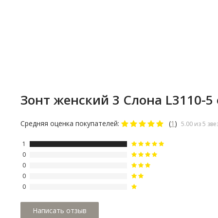
Ручка зонта выполнена из пластика и имеет прямую форм
что обеспечивает комфортное и надежное удержание зон
руке.
Зонт женский 3 Cлона L3110-5
Средняя оценка покупателей:
(
1
)
5.00 из 5 зве
1
0
0
0
0