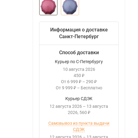
Информация о доставке
Санкт-Петербург
Способ доставки
Курьер по С-Петербургу
10 августа 2026
450
₽
От
6 999
–
290
₽
₽
От
9 999
–
Бесплатно
₽
Курьер СДЭК
12 августа 2026
–
13 августа
2026
560
₽
Самовывоз из пункта выдачи
СДЭК
12 августа 2026
–
13 августа