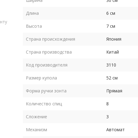
Ширина
30 см
Длина
6 см
онту
Высота
7 см
Страна происхождения
Япония
ет
о в
Страна производства
Китай
.
Код производителя
3110
Размер купола
52 см
Форма ручки зонта
Прямая
Количество спиц
8
Сложение
3
яет
Механизм
Автомат