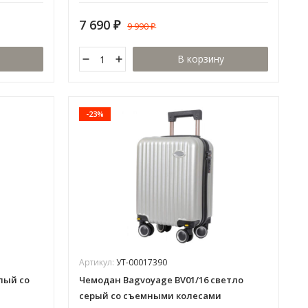
7 690
9 990
₽
₽
В корзину
-23%
Артикул:
УТ-00017390
лый со
Чемодан Bagvoyage BV01/16 светло
серый со съемными колесами