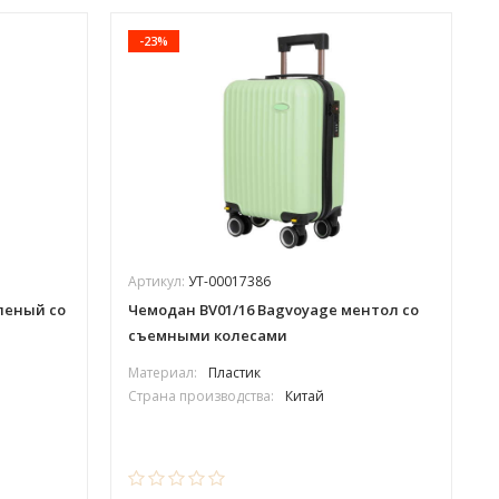
-23%
Артикул:
УТ-00017386
леный со
Чемодан BV01/16 Bagvoyage ментол со
съемными колесами
Материал:
Пластик
Страна производства:
Китай