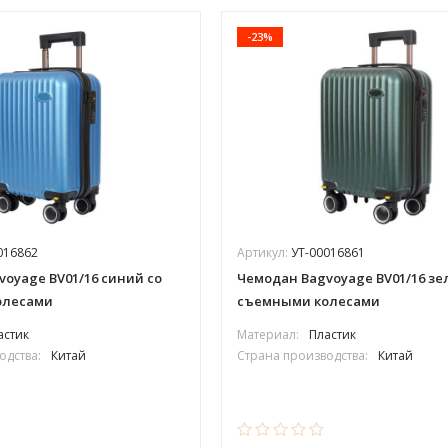
-23%
016862
Артикул:
УТ-00016861
oyage BV01/16 синий со
Чемодан Bagvoyage BV01/16 зе
олесами
съемными колесами
астик
Материал:
Пластик
одства:
Китай
Страна производства:
Китай