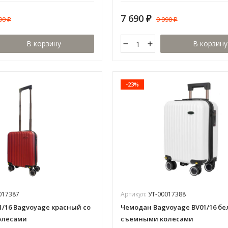
7 690
990
9 990
₽
₽
₽
В корзину
В корзину
-23%
017387
Артикул:
УТ-00017388
/16 Bagvoyage красный со
Чемодан Bagvoyage BV01/16 бе
олесами
съемными колесами