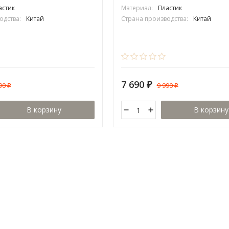
астик
Материал:
Пластик
одства:
Китай
Страна производства:
Китай
7 690
990
9 990
₽
₽
₽
В корзину
В корзину