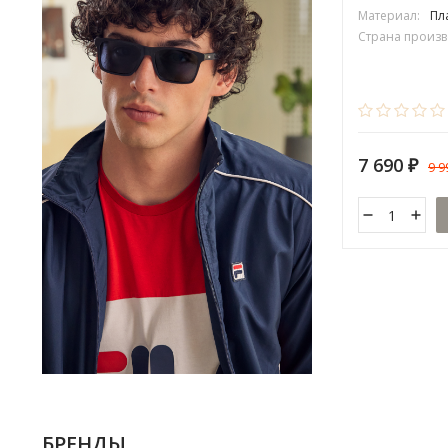
Материал:
Пл
Страна произв
7 690
9 
₽
БРЕНДЫ