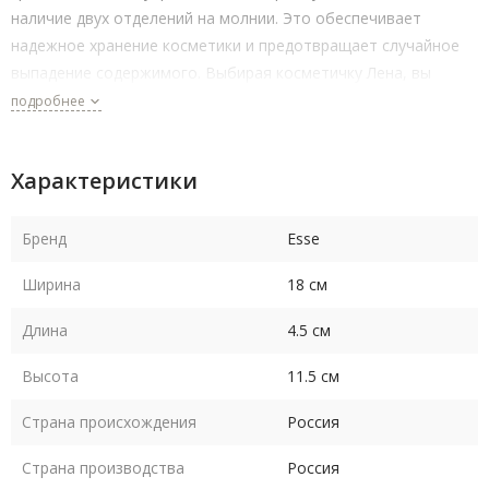
наличие двух отделений на молнии. Это обеспечивает
надежное хранение косметики и предотвращает случайное
выпадение содержимого. Выбирая косметичку Лена, вы
получаете стильный и практичный аксессуар, который станет
подробнее
незаменимым помощником в организации вашего
пространства и сохранении порядка.
Характеристики
Бренд
Esse
Ширина
18 см
Длина
4.5 см
Высота
11.5 см
Страна происхождения
Россия
Страна производства
Россия