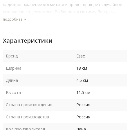
надежное хранение косметики и предотвращает случайное
выпадение содержимого. Выбирая косметичку Лена, вы
получаете стильный и практичный аксессуар, который станет
подробнее
незаменимым помощником в организации вашего
пространства и сохранении порядка.
Характеристики
Бренд
Esse
Ширина
18 см
Длина
4.5 см
Высота
11.5 см
Страна происхождения
Россия
Страна производства
Россия
Код производителя
Лена