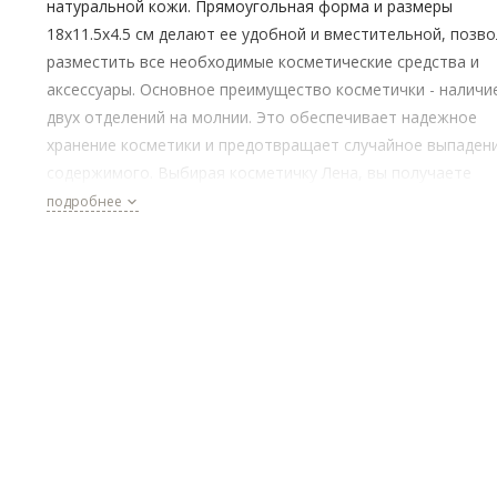
натуральной кожи. Прямоугольная форма и размеры
18x11.5x4.5 см делают ее удобной и вместительной, позв
разместить все необходимые косметические средства и
аксессуары. Основное преимущество косметички - наличи
двух отделений на молнии. Это обеспечивает надежное
хранение косметики и предотвращает случайное выпаден
содержимого. Выбирая косметичку Лена, вы получаете
стильный и практичный аксессуар, который станет
подробнее
незаменимым помощником в организации вашего
пространства и сохранении порядка.