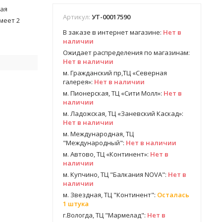
ная
Артикул:
УТ-00017590
меет 2
В заказе в интернет магазине:
Нет в
наличии
Ожидает распределения по магазинам:
Нет в наличии
м. Гражданский пр,ТЦ «Северная
галерея»:
Нет в наличии
м. Пионерская, ТЦ «Сити Молл»:
Нет в
наличии
м. Ладожская, ТЦ «Заневский Каскад»:
Нет в наличии
м. Международная, ТЦ
"Международный":
Нет в наличии
м. Автово, ТЦ «Континент»:
Нет в
наличии
м. Купчино, ТЦ "Балкания NOVA":
Нет в
наличии
м. Звездная, ТЦ "Континент":
Осталась
1 штука
г.Вологда, ТЦ "Мармелад":
Нет в