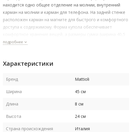
находится одно общее отделение на молнии, внутренний
карман на молнии и карман для телефона. На задней стенке
расположен карман на магните для быстрого и комфортного
доступа к содержимому. Форма купола обеспечивает
комфортное хранение вещей, а размеры сумки (ширина 40,5
см, высота 24 см и глубина 8 см) позволяют вместить все
подробнее
необходимые предметы.
Минималистичный дизайн сумки делает ее
Характеристики
подходящей как для работы, так и для прогулок.
Бренд
Mattioli
Ширина
45 см
Длина
8 см
Высота
24 см
Страна происхождения
Италия