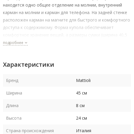
находится одно общее отделение на молнии, внутренний
карман на молнии и карман для телефона. На задней стенке
расположен карман на магните для быстрого и комфортного
доступа к содержимому. Форма купола обеспечивает
комфортное хранение вещей, а размеры сумки (ширина 40,5
см, высота 24 см и глубина 8 см) позволяют вместить все
подробнее
необходимые предметы.
Минималистичный дизайн сумки делает ее
Характеристики
подходящей как для работы, так и для прогулок.
Бренд
Mattioli
Ширина
45 см
Длина
8 см
Высота
24 см
Страна происхождения
Италия