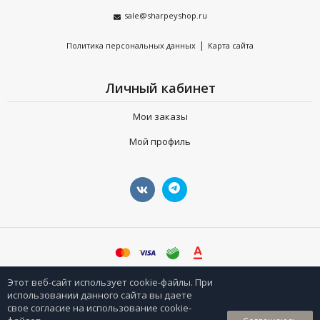
sale@sharpeyshop.ru
|
Политика персональных данных
Карта сайта
Личный кабинет
Мои заказы
Мой профиль
©
sharpeyshop.ru
Этот веб-сайт использует cookie-файлы. При
использовании данного сайта вы даете
свое согласие на использование cookie-
0