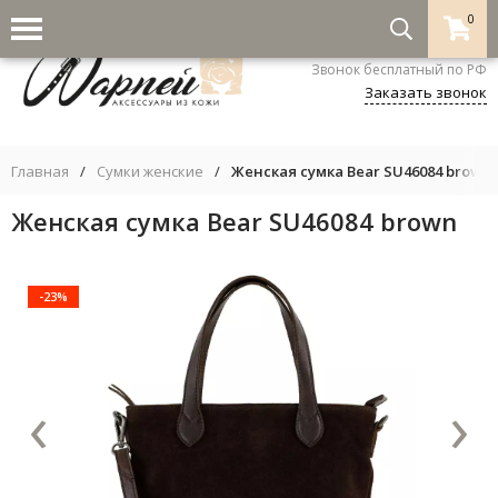
0
8-800-333-5530
Звонок бесплатный по РФ
Заказать звонок
Главная
/
Сумки женские
/
Женская сумка Bear SU46084 brown
Женская сумка Bear SU46084 brown
-23%
‹
›