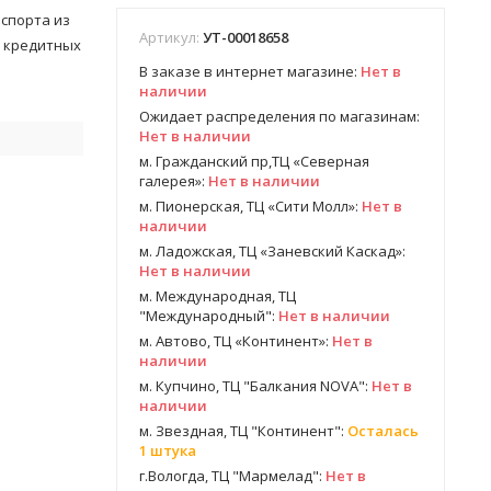
аспорта из
Артикул:
УТ-00018658
я кредитных
В заказе в интернет магазине:
Нет в
наличии
Ожидает распределения по магазинам:
Нет в наличии
м. Гражданский пр,ТЦ «Северная
галерея»:
Нет в наличии
м. Пионерская, ТЦ «Сити Молл»:
Нет в
наличии
м. Ладожская, ТЦ «Заневский Каскад»:
Нет в наличии
м. Международная, ТЦ
"Международный":
Нет в наличии
м. Автово, ТЦ «Континент»:
Нет в
наличии
м. Купчино, ТЦ "Балкания NOVA":
Нет в
наличии
м. Звездная, ТЦ "Континент":
Осталась
1 штука
г.Вологда, ТЦ "Мармелад":
Нет в