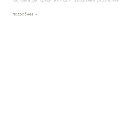
кармана для кредитных карт и кожаные держатели.
подробнее