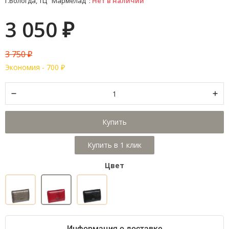
г.Вологда, ТЦ "Мармелад":
Нет в наличии
3 050
₽
3 750
₽
Экономия -
700
₽
Купить
Цвет
Информация о доставке