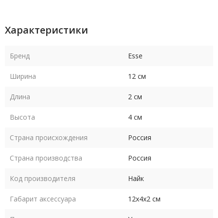
время года, благодаря своему всесезонному дизайну.
Выбирая ключницу R.Blake, вы получаете стильный,
Характеристики
функциональный и надежный аксессуар для хранения ключей,
который прослужит вам долгое время.
Бренд
Esse
Ширина
12 см
Длина
2 см
Высота
4 см
Страна происхождения
Россия
Страна производства
Россия
Код производителя
Найк
Габарит аксессуара
12х4х2 см