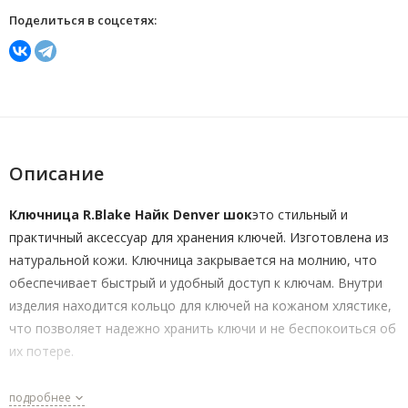
Поделиться в соцсетях:
Описание
Ключница R.Blake Найк Denver шок
это стильный и
практичный аксессуар для хранения ключей. Изготовлена из
натуральной кожи. Ключница закрывается на молнию, что
обеспечивает быстрый и удобный доступ к ключам. Внутри
изделия находится кольцо для ключей на кожаном хлястике,
что позволяет надежно хранить ключи и не беспокоиться об
их потере.
Ключница R.Blake подходит для использования в любое
подробнее