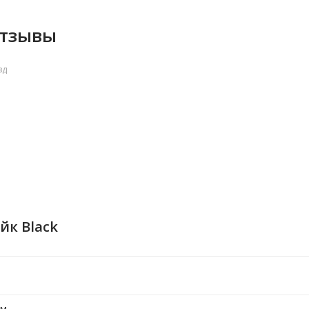
отзывы
зд
йк Black
ем