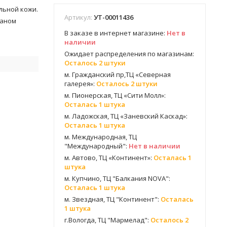
альной кожи.
Артикул:
УТ-00011436
жаном
В заказе в интернет магазине:
Нет в
наличии
Ожидает распределения по магазинам:
Осталось 2 штуки
м. Гражданский пр,ТЦ «Северная
галерея»:
Осталось 2 штуки
м. Пионерская, ТЦ «Сити Молл»:
Осталась 1 штука
м. Ладожская, ТЦ «Заневский Каскад»:
Осталась 1 штука
м. Международная, ТЦ
"Международный":
Нет в наличии
м. Автово, ТЦ «Континент»:
Осталась 1
штука
м. Купчино, ТЦ "Балкания NOVA":
Осталась 1 штука
м. Звездная, ТЦ "Континент":
Осталась
1 штука
г.Вологда, ТЦ "Мармелад":
Осталось 2