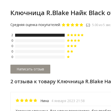
Ключница R.Blake Найк Black 
Средняя оценка покупателей:
(
2
)
5.00 из 5 зве
2
0
0
0
0
2 отзыва к товару Ключница R.Blake На
Нина
4 января 2023 21:58
Хорошая ключница, Все ключи поместились без пробл