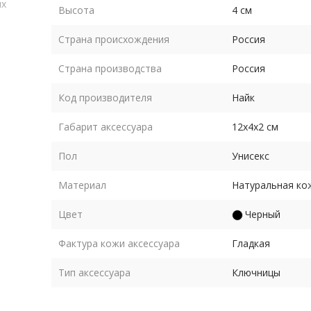
их
Высота
4 см
Страна происхождения
Россия
ремя
Страна производства
Россия
Код производителя
Найк
ей,
Габарит аксессуара
12х4х2 см
Пол
Унисекс
Материал
Натуральная ко
Цвет
Черный
Фактура кожи аксессуара
Гладкая
Тип аксессуара
Ключницы