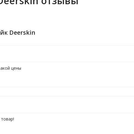
Deerskin отзывы
йк Deerskin
такой цены
 товар!