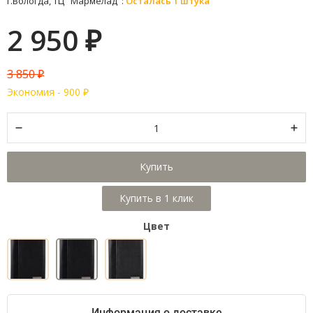
г.Вологда, ТЦ "Мармелад":
Осталась 1 штука
2 950
₽
3 850
₽
Экономия -
900
₽
Купить
Цвет
Информация о доставке