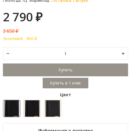
г.Вологда, ТЦ "Мармелад":
Осталась 1 штука
2 790
₽
3 650
₽
Экономия -
860
₽
Купить
Цвет
Информация о доставке