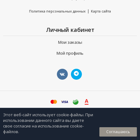
|
Политика персональных данных
Карта сайта
Личный кабинет
Мои заказы
Мой профиль
©
sharpeyshop.ru
Этот веб-сайт использует cookie-файлы. При
использовании данного сайта вы даете
свое согласие на использование cookie-
0
файлов.
Соглашаюсь