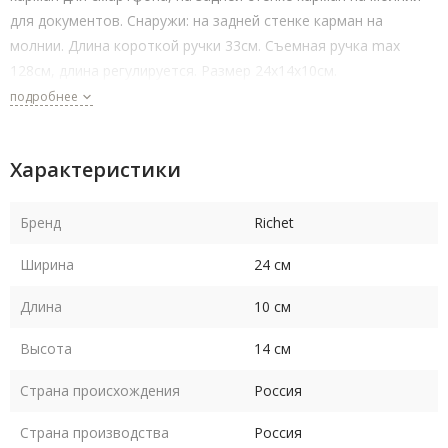
для документов. Снаружи: на задней стенке карман на
молнии. Длина короткой ручки 33см. Съемная ручка max
128см, длина регулируется. Размер 24х14х10см.
подробнее
Характеристики
Бренд
Richet
Ширина
24 см
Длина
10 см
Высота
14 см
Страна происхождения
Россия
Страна производства
Россия