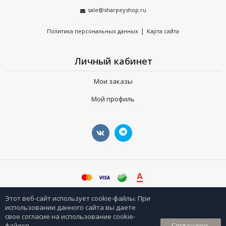
sale@sharpeyshop.ru
|
Политика персональных данных
Карта сайта
Личный кабинет
Мои заказы
Мой профиль
©
sharpeyshop.ru
Этот веб-сайт использует cookie-файлы. При
использовании данного сайта вы даете
свое согласие на использование cookie-
0
файлов.
Соглашаюсь