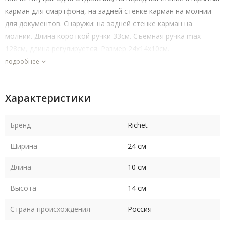
карман для смартфона, на задней стенке карман на молнии
для документов. Снаружи: на задней стенке карман на
молнии. Длина короткой ручки 33см. Съемная ручка max
128см, длина регулируется. Размер 24х14х10см.
подробнее
Характеристики
Бренд
Richet
Ширина
24 см
Длина
10 см
Высота
14 см
Страна происхождения
Россия