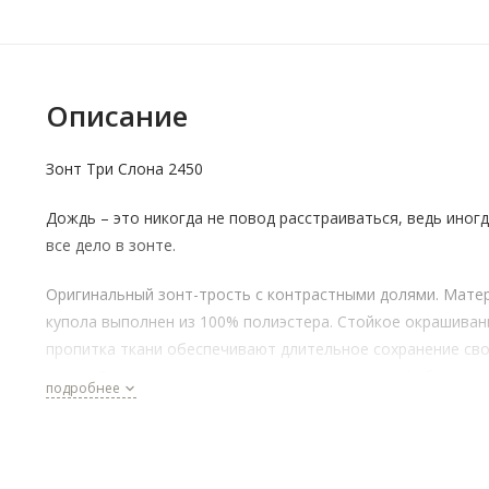
Описание
Зонт Три Слона 2450
Дождь – это никогда не повод расстраиваться, ведь иног
все дело в зонте.
Оригинальный зонт-трость с контрастными долями. Мате
купола выполнен из 100% полиэстера. Стойкое окрашиван
пропитка ткани обеспечивают длительное сохранение св
зонта. Спицы купола и стержень выполнены из фибрегласс
подробнее
Механизм у зонта механика с 16 спицами. Диаметр купола:
см. Длина в сложенном виде: 84 см