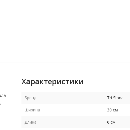
Характеристики
ола -
Бренд
Tri Slona
,
и
Ширина
30 см
е
Длина
6 см