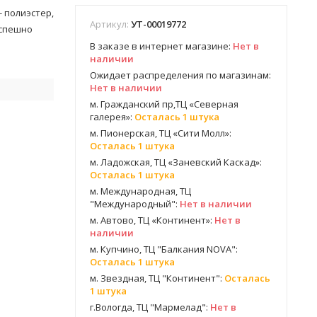
 - полиэстер,
Артикул:
УТ-00019772
успешно
В заказе в интернет магазине:
Нет в
наличии
Ожидает распределения по магазинам:
Нет в наличии
м. Гражданский пр,ТЦ «Северная
ь
галерея»:
Осталась 1 штука
м. Пионерская, ТЦ «Сити Молл»:
Осталась 1 штука
м. Ладожская, ТЦ «Заневский Каскад»:
Осталась 1 штука
м. Международная, ТЦ
"Международный":
Нет в наличии
м. Автово, ТЦ «Континент»:
Нет в
наличии
м. Купчино, ТЦ "Балкания NOVA":
Осталась 1 штука
м. Звездная, ТЦ "Континент":
Осталась
1 штука
г.Вологда, ТЦ "Мармелад":
Нет в