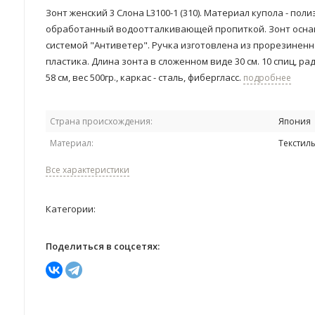
Зонт женский 3 Cлона L3100-1 (310). Материал купола - поли
обработанный водоотталкивающей пропиткой. Зонт осн
системой "Антиветер". Ручка изготовлена из прорезиненн
пластика. Длина зонта в сложенном виде 30 см. 10 спиц, ра
58 см, вес 500гр., каркас - сталь, фибергласс.
подробнее
Страна происхождения:
Япония
Материал:
Текстил
Все характеристики
Категории:
Поделиться в соцсетях: