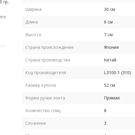
0 гр,
Ширина
30 см
его
Длина
6 см
Высота
7 см
ную
Страна происхождения
Япония
нт в
Страна производства
Китай
Код производителя
L3100-1 (310)
будет
Размер купола
52 см
е
Форма ручки зонта
Прямая
о
Количество спиц
8
в
Сложение
3
егко