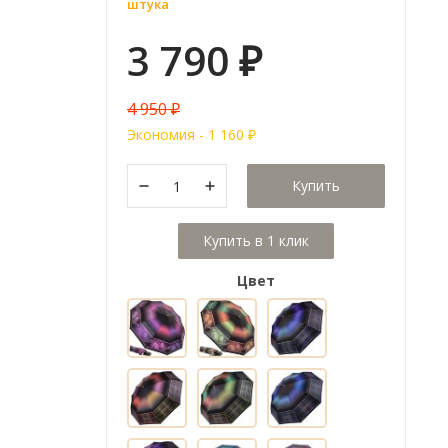
штука
3 790
₽
4 950
₽
Экономия -
1 160
₽
Купить
Цвет