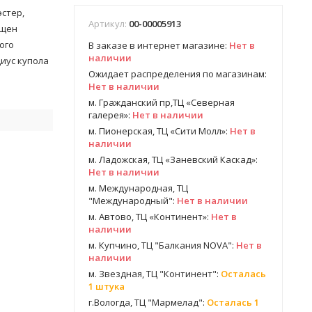
эстер,
Артикул:
00-00005913
ащен
ого
В заказе в интернет магазине:
Нет в
наличии
диус купола
Ожидает распределения по магазинам:
Нет в наличии
м. Гражданский пр,ТЦ «Северная
галерея»:
Нет в наличии
м. Пионерская, ТЦ «Сити Молл»:
Нет в
ь
наличии
м. Ладожская, ТЦ «Заневский Каскад»:
Нет в наличии
м. Международная, ТЦ
"Международный":
Нет в наличии
м. Автово, ТЦ «Континент»:
Нет в
наличии
м. Купчино, ТЦ "Балкания NOVA":
Нет в
наличии
м. Звездная, ТЦ "Континент":
Осталась
1 штука
г.Вологда, ТЦ "Мармелад":
Осталась 1